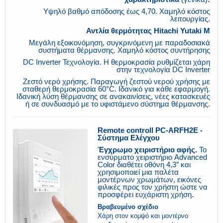
Υψηλό βαθμό απόδοσης έως 4,70. Χαμηλό κόστος
λειτουργίας.
Αντλία θερμότητας Hitachi Yutaki M
Μεγάλη εξοικονόμηση, συγκρινόμενη με παραδοσιακά
συστήματα θέρμανσης. Χαμηλό κόστος συντήρησης
DC Inverter Τεχνολογία. Η θερμοκρασία ρυθμίζεται χάρη
στην τεχνολογία DC Inverter
Ζεστό νερό χρήσης. Παραγωγή ζεστού νερού χρήσης με
σταθερή θερμοκρασία 60°C. Ιδανικό για κάθε εφαρμογή.
Ιδανική λύση θέρμανσης σε ανακαινίσεις, νέες κατασκευές
ή σε συνδυασμό με το υφιστάμενο σύστημα θέρμανσης.
Remote controll PC-ARFH2E -
Σύστημα Ελέγχου
Έγχρωμο χειριστήριο αφής
.
Το
ενσύρματο χειριστήριο Advanced
Color διαθέτει οθόνη 4,3″ και
χρησιμοποιεί μια παλέτα
μοντέρνων χρωμάτων, εικόνες
φιλικές προς τον χρήστη ώστε να
προσφέρει ευχάριστη χρήση.
Βραβευμένο σχέδιο
Χάρη στον κομψό και μοντέρνο