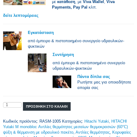
με
κατάθεση
, με
Viva Wallel
,
Viva
Payments,
Pay Pal
κλπ.
δείτε λεπτομέρειες
Εγκατάσταση
από έμπειρο & πιστοποιημένο συνεργείο υδραυλικών-
ψυκτικών
Συντήρηση
από έμπειρο & πιστοποιημένο συνεργείο
υδραυλικών-ψυκτικών
Πάντα δίπλα σας
Ρωτήστε μας για οποιαδήποτε
απορία σας
Ποσότητα
ΠΡΟΣΘΉΚΗ ΣΤΟ ΚΑΛΆΘΙ
Κωδικός προϊόντος:
RASM-1005
Κατηγορίες:
Hitachi Yutaki
,
HITACHI
Yutaki M monobloc Αντλίες θερμότητας μεσαίων θερμοκρασιών (60°C)
ψύξη & θέρμανση με υδραυλικό πακέτο
,
Αντλίες θερμότητας
,
Κορυφαίες