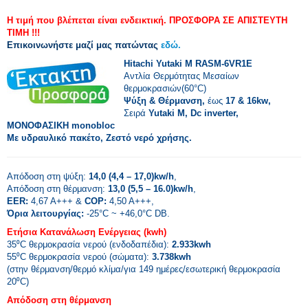
Η τιμή που βλέπεται είναι ενδεικτική. ΠΡΟΣΦΟΡΑ ΣΕ ΑΠΙΣΤΕΥΤΗ
ΤΙΜΗ !!!
Επικοινωνήστε μαζί μας πατώντας
εδώ.
Hitachi Yutaki M RASM-6VR1E
Αντλία Θερμότητας
Μεσαίων
θερμοκρασιών(60°C)
Ψύξη & Θέρμανση,
έως
17 & 16kw
,
Σειρά
Yutaki M, Dc inverter,
ΜΟΝΟΦΑΣΙΚΗ monobloc
Με υδραυλικό πακέτο, Ζεστό νερό χρήσης.
Απόδοση στη ψύξη:
14,0 (4,4 – 17,0)kw/h
,
Απόδοση στη θέρμανση:
13,0 (5,5 – 16.0)kw/h
,
EER:
4,67 A+++ &
COP:
4,50 A+++,
Όρια λειτουργίας:
-25°C ~ +46,0°C DB.
Ετήσια Κατανάλωση Ενέργειας (kwh)
35⁰C θερμοκρασία νερού (ενδοδαπέδια):
2.933kwh
55⁰C θερμοκρασία νερού (σώματα):
3.738kwh
(στην θέρμανση/θερμό κλίμα/για 149 ημέρες/εσωτερική θερμοκρασία
20⁰C)
Απόδοση στη θέρμανση