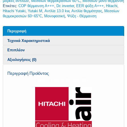
μάρκες αντλιών
,
Μεσαίων θερμοκρασιών 60°C
,
Μεσαίων μόνο θέρμανση
Ετικέτες:
COP θέρμανση A+++
,
Dc inverter
,
EER ψύξη A+++
,
Hitachi
,
Hitachi Yutaki
,
Yutaki M
,
Αντλία 13.0 kw
,
Αντλία θερμότητας
,
Μεσαίων
θερμοκρασιών 60~65°C
,
Μονοφασική
,
Ψύξη - Θέρμανση
Περιγραφή
Τεχνικά Χαρακτηριστικά
Επιπλέον
Αξιολογήσεις (0)
Περιγραφή Προϊόντος
Hitachi Yutaki M RASM-6VR1E