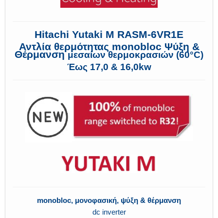
Hitachi Yutaki M RASM-6VR1E
Αντλία θερμότητας monobloc Ψύξη &
Θέρμανση
μεσαίων θερμοκρασιών (60°C)
Έως 17,0 & 16,0kw
monobloc, μονοφασική, ψύξη & θέρμανση
dc inverter