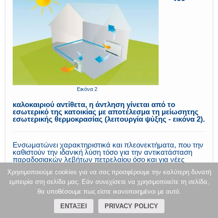
Εικόνα 2
καλοκαιριού αντίθετα, η άντληση γίνεται από το
εσωτερικό της κατοικίας με αποτέλεσμα τη μείωσητης
εσωτερικής θερμοκρασίας (λειτουργία ψύξης - εικόνα 2).
Ενσωματώνει χαρακτηριστικά και πλεονεκτήματα, που την
καθιστούν την ιδανική λύση τόσο για την αντικατάσταση
παραδοσιακών λεβήτων πετρελαίου όσο και για νέες
εγκαταστάσεις. Είναι διαθέσιμη σε μεγέθη από 7,5 kW έως
Χρησιμοποιούμε cookies για να σας προσφέρουμε την καλύτερη δυνατή
17,8 kW. Η μέγιστη θερμοκρασία εξόδου νερού είναι 60 °C
χωρίς τη χρήση ηλεκτρικών αντιστάσεων.
εμπειρία στη σελίδα μας. Εάν συνεχίσετε να χρησιμοποιείτε τη σελίδα,
θα υποθέσουμε πως είστε ικανοποιημένοι με αυτό.
ΕΝΤΆΞΕΙ
PRIVACY POLICY