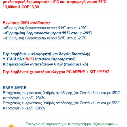
με εξωτερική θερμοκρασία +2°C και παραγωγή νερού 55°C:
13,00kw & COP: 3,30
Εγγύηση 100% απόδοσης:
⇒Εγγυημένη θερμοκρασία νερού 60⁰C στους -10⁰C
⇒
Εγγυημένη θερμοκρασία νερού 55⁰C στους -20⁰C
⇒Εγγυημένη θερμοκρασία νερού 52⁰C στους -25⁰C
Περιλαμβάνει κυκλοφορητή και δοχείο διαστολής
YUTAKI KNX
WiFi
interface (προαιρετικό)
Kit ηλεκτρικών αντιστάσεων 6 Kw (προαιρετικό)
Περιλαμβάνετε χειριστήριο ελέγχου PC-ARFHE + KIT ΨΥΞΗΣ
RASM-6VR1E
Εποχιακός ενεργειακός βαθμός απόδοσης (σε Ζεστό κλίμα και με 35°C
παραγόμενο νερό):
234%
Εποχιακός ενεργειακός βαθμός απόδοσης (σε Ζεστό κλίμα και με 55°C
παραγόμενο νερό):
183%
Ενεργειακή σήμανση για το πρόγραμμα “
εξοικονομώ –