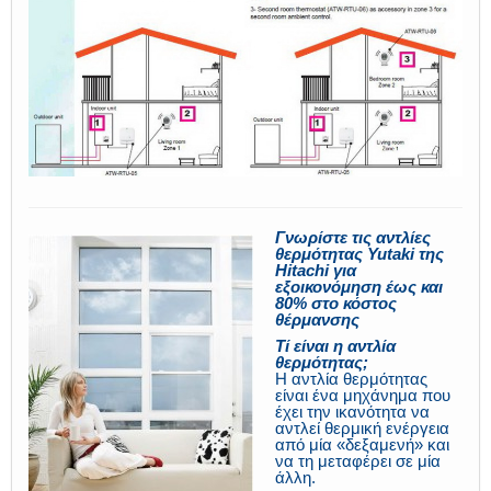
Γνωρίστε τις αντλίες
θερμότητας Yutaki της
Hitachi για
εξοικονόμηση έως και
80% στο κόστος
θέρμανσης
Τί είναι η αντλία
θερμότητας;
Η αντλία θερμότητας
είναι ένα μηχάνημα που
έχει την ικανότητα να
αντλεί θερμική ενέργεια
από μία «δεξαμενή» και
να τη μεταφέρει σε μία
άλλη.