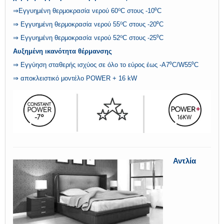
⇒Εγγυημένη θερμοκρασία νερού 60⁰C στους -10⁰C
⇒ Εγγυημένη θερμοκρασία νερού 55⁰C στους -20⁰C
⇒ Εγγυημένη θερμοκρασία νερού 52⁰C στους -25⁰C
Αυξημένη ικανότητα θέρμανσης
⇒ Εγγύηση σταθερής ισχύος σε όλο το εύρος έως -A7⁰C/W55⁰C
⇒ αποκλειστικό μοντέλο POWER + 16 kW
Αντλία