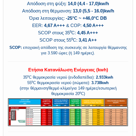
Απόδοση στη ψύξη:
14,0 (4,4 - 17,0)kw/h
Απόδοση στη θέρμανση:
13,0 (5,5 - 16.0)kw/h
Όρια λειτουργίας:
-25°C ~ +46,0°C DB
EER:
4,67 A+++
& COP:
4,50 A+++
SCOP στους 35⁰C:
4,45 A+++
SCOP στους 55⁰C:
3,41 A++
SCOP:
εποχιακή απόδοση της συσκευής σε λειτουργία θέρμανσης
για 3.590 ώρες (ή 149 ημέρες).
Ετήσια Κατανάλωση Ενέργειας (kwh)
35⁰C θερμοκρασία νερού (ενδοδαπέδια):
2.933kwh
55⁰C θερμοκρασία νερού (σώματα):
3.738kwh
(στην θέρμανση/θερμό κλίμα/για 149 ημέρες/εσωτερική
θερμοκρασία 20⁰C)