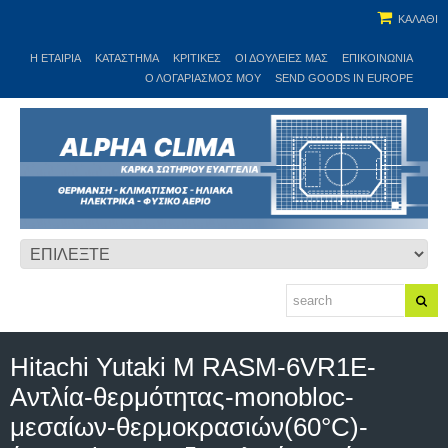
ΚΑΛΑΘΙ
Η ΕΤΑΙΡΊΑ
ΚΑΤΆΣΤΗΜΑ
ΚΡΙΤΙΚΕΣ
ΟΙ ΔΟΥΛΕΙΈΣ ΜΑΣ
ΕΠΙΚΟΙΝΩΝΊΑ
Ο ΛΟΓΑΡΙΑΣΜΌΣ ΜΟΥ
SEND GOODS IN EUROPE
Hitachi Yutaki M RASM-6VR1E-
Αντλία-θερμότητας-monobloc-
μεσαίων-θερμοκρασιών(60°C)-