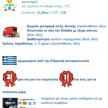
αυτονομώ
“
για χειμώνα στο θερμό κλίμα +2°C:
Απόδοση:
13,00kw /
COP:
3,30
Δωρεάν μεταφορά εντός Αττικής
(προϋποθέσεις
εδώ
)
Αποστολή σε όλη την Ελλάδα με έξτρα κόστος
(δείτε
εδώ
)
Διαθεσιμότητα:
κατόπιν παραγγελίας (δείτε
εδώ
)
Χρόνος παράδοσης:
1~3 ημέρες (προϋποθέσεις
εδώ
)
αγορασμένο από την Ελληνική αντιπροσωπεία
τρία έτη για τον συμπιεστή
ένα έτος για τα
υπόλοιπα μέρη
πληρώστε με όποιο τρόπο επιθυμείτε και με
απόλυτη ασφάλεια