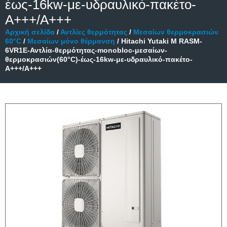
έως-16kw-με-υδραυλικό-πακέτο-
A+++/A+++
Αρχική σελίδα
/
Αντλίες θερμότητας
/
Μεσαίων θερμοκρασιών
60°C
/
Μεσαίων μόνο θέρμανση
/ Hitachi Yutaki M RASM-
6VR1E-Αντλία-θερμότητας-monobloc-μεσαίων-
θερμοκρασιών(60°C)-έως-16kw-με-υδραυλικό-πακέτο-
A+++/A+++