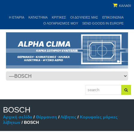
ΚΑΛΑΘΙ
Η ΕΤΑΙΡΊΑ
ΚΑΤΆΣΤΗΜΑ
ΚΡΙΤΙΚΕΣ
ΟΙ ΔΟΥΛΕΙΈΣ ΜΑΣ
ΕΠΙΚΟΙΝΩΝΊΑ
Ο ΛΟΓΑΡΙΑΣΜΌΣ ΜΟΥ
SEND GOODS IN EUROPE
BOSCH
Αρχική σελίδα
/
Θέρμανση
/
Λέβητες
/
Κορυφαίες μάρκες
λέβητων
/ BOSCH