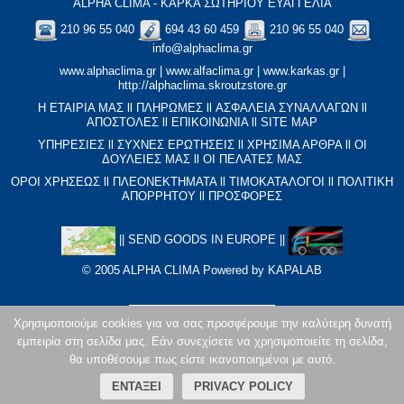
ALPHA CLIMA - ΚΑΡΚΑ ΣΩΤΗΡΙΟΥ ΕΥΑΓΓΕΛΙΑ
210 96 55 040
694 43 60 459
210 96 55 040
info@alphaclima.gr
www.alphaclima.gr
|
www.alfaclima.gr
|
www.karkas.gr
|
http://alphaclima.skroutzstore.gr
Η ΕΤΑΙΡΙΑ ΜΑΣ
ll
ΠΛΗΡΩΜΕΣ
ll
ΑΣΦΑΛΕΙΑ ΣΥΝΑΛΛΑΓΩΝ
ll
ΑΠΟΣΤΟΛΕΣ
ll
ΕΠΙΚΟΙΝΩΝΙΑ
ll
SITE MAP
ΥΠΗΡΕΣΙΕΣ
ll
ΣΥΧΝΕΣ ΕΡΩΤΗΣΕΙΣ
ll
XΡΗΣΙΜΑ ΑΡΘΡΑ
ll
ΟΙ
ΔΟΥΛΕΙΕΣ ΜΑΣ
ll
ΟΙ ΠΕΛΑΤΕΣ ΜΑΣ
ΟΡΟΙ ΧΡΗΣΕΩΣ
ll
ΠΛΕΟΝΕΚΤΗΜΑΤΑ
ll
ΤΙΜΟΚΑΤΑΛΟΓΟΙ
ll
ΠΟΛΙΤΙΚΗ
ΑΠΟΡΡΗΤΟΥ
ll
ΠΡΟΣΦΟΡΕΣ
||
SEND GOODS IN EUROPE
||
© 2005 ALPHA CLIMA Powered by
KAPALAB
Χρησιμοποιούμε cookies για να σας προσφέρουμε την καλύτερη δυνατή
εμπειρία στη σελίδα μας. Εάν συνεχίσετε να χρησιμοποιείτε τη σελίδα,
θα υποθέσουμε πως είστε ικανοποιημένοι με αυτό.
ΕΝΤΆΞΕΙ
PRIVACY POLICY