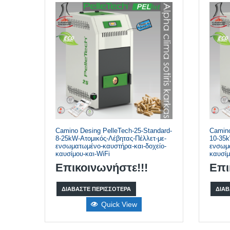
Camino Desing PelleTech-25-Standard-
Camino
8-25kW-Ατομικός-Λέβητας-Πέλλετ-με-
10-35k
ενσωματωμένο-καυστήρα-και-δοχείο-
ενσωμα
καυσίμου-και-WiFi
καυσίμ
Επικοινωνήστε!!!
Επι
ΔΙΑΒΆΣΤΕ ΠΕΡΙΣΣΌΤΕΡΑ
ΔΙΑΒ
Quick View