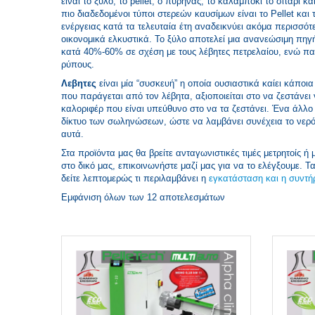
είναι το ξύλο, το pellet, ο πυρήνας, το καλαμπόκι το σιτάρι
πιο διαδεδομένοι τύποι στερεών καυσίμων είναι το Pellet κα
ενέργειας κατά τα τελευταία έτη αναδεικνύει ακόμα περισσό
οικονομικά ελκυστικά. Το ξύλο αποτελεί μια ανανεώσιμη πηγ
κατά 40%-60% σε σχέση με τους λέβητες πετρελαίου, ενώ π
ρύπους.
Λεβητες
είναι μία “συσκευή” η οποία ουσιαστικά καίει κάποια
που παράγεται από τον λέβητα, αξιοποιείται στο να ζεστάνει
καλοριφέρ που είναι υπεύθυνο στο να τα ζεστάνει. Ένα άλλο έ
δίκτυο των σωληνώσεων, ώστε να λαμβάνει συνέχεια το νερό 
αυτά.
Στα προϊόντα μας θα βρείτε ανταγωνιστικές τιμές μετρητοίς ή
στο δικό μας, επικοινωνήστε μαζί μας για να το ελέγξουμε. Τ
δείτε λεπτομερώς τι περιλαμβάνει η
εγκατάσταση και η συντή
Εμφάνιση όλων των 12 αποτελεσμάτων