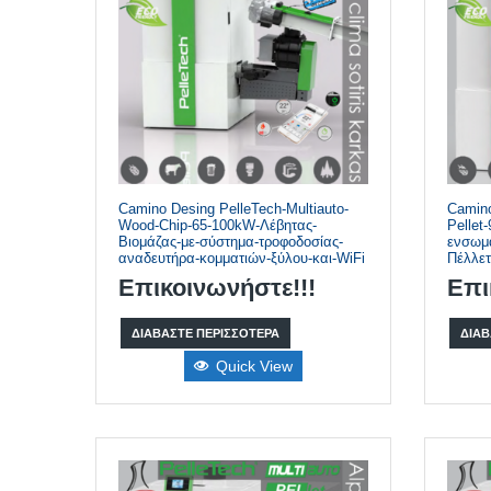
Camino Desing PelleTech-Multiauto-
Camino
Wood-Chip-65-100kW-Λέβητας-
Pellet
Βιομάζας-με-σύστημα-τροφοδοσίας-
ενσωμα
αναδευτήρα-κομματιών-ξύλου-και-WiFi
Πέλλετ
Επικοινωνήστε!!!
Επι
ΔΙΑΒΆΣΤΕ ΠΕΡΙΣΣΌΤΕΡΑ
ΔΙΑΒ
Quick View