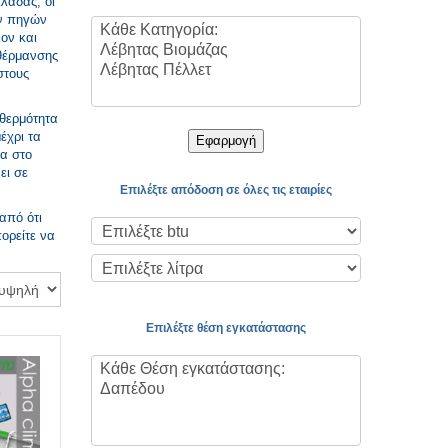
λλάδας, οι
ων πηγών
ον και
 θέρμανσης
στους
 θερμότητα
έχρι τα
Εφαρμογή
σα στο
ει σε
Επιλέξτε απόδοση σε όλες τις εταιρίες
από ότι
πορείτε να
Επιλέξτε θέση εγκατάστασης