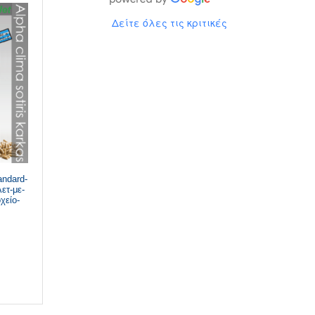
Δείτε όλες τις κριτικές
andard-
ετ-με-
χείο-