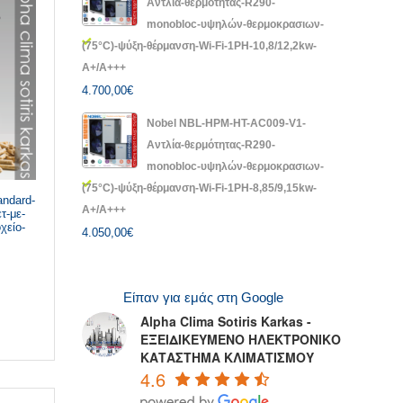
Αντλία-θερμότητας-R290-
monobloc-υψηλών-θερμοκρασιων-
(75°C)-ψύξη-θέρμανση-Wi-Fi-1PH-10,8/12,2kw-
A+/A+++
4.700,00
€
Nobel NBL-HPM-HT-AC009-V1-
Αντλία-θερμότητας-R290-
monobloc-υψηλών-θερμοκρασιων-
(75°C)-ψύξη-θέρμανση-Wi-Fi-1PH-8,85/9,15kw-
andard-
A+/A+++
τ-με-
χείο-
4.050,00
€
Είπαν για εμάς στη Google
Alpha Clima Sotiris Karkas -
ΕΞΕΙΔΙΚΕΥΜΕΝΟ ΗΛΕΚΤΡΟΝΙΚΟ
ΚΑΤΑΣΤΗΜΑ ΚΛΙΜΑΤΙΣΜΟΥ
4.6