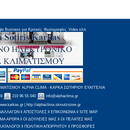
le Business για Κριτικές, Φωτογραφίες, Video κλπ.
ΜΑΤΙΣΜΟΥ ALPHA CLIMA - ΚΑΡΚΑ ΣΩΤΗΡΙΟΥ ΕΥΑΓΓΕΛΙΑ
59
210 96 55 040
info@alphaclima.gr
www.karkas.gr
|
http://alphaclima.skroutzstore.gr
ΝΑΛΛΑΓΩΝ
ll
ΑΠΟΣΤΟΛΕΣ
ll
ΕΠΙΚΟΙΝΩΝΙΑ
ll
SITE MAP
ΙΜΑ ΑΡΘΡΑ
ll
ΟΙ ΔΟΥΛΕΙΕΣ ΜΑΣ
ll
ΟΙ ΠΕΛΑΤΕΣ ΜΑΣ
ΚΑΤΑΛΟΓΟΙ
ll
ΠΟΛΙΤΙΚΗ ΑΠΟΡΡΗΤΟΥ
ll
ΠΡΟΣΦΟΡΕΣ