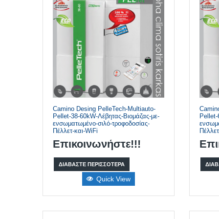
Camino Desing PelleTech-Multiauto-
Camino
Pellet-38-60kW-Λέβητας-Βιομάζας-με-
Pellet
ενσωματωμένο-σιλό-τροφοδοσίας-
ενσωμα
Πέλλετ-και-WiFi
Πέλλετ
Επικοινωνήστε!!!
Επι
ΔΙΑΒΆΣΤΕ ΠΕΡΙΣΣΌΤΕΡΑ
ΔΙΑΒ
Quick View