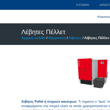
Η ΕΤΑΙΡΊΑ
ΚΑΤΆΣ
Κλιματισ
Λέβητες Πέλλετ
Αρχική σελίδα
/
Θέρμανση
/
Λέβητες
/ Λέβητες Πέλλετ
Λεβητες Pellet ή στερεών καυσιμων.
Τι σημαίνει ο “όρος” 
αναφερόμαστε στα στερεά υλικά τα οποία χρησιμοποιούνται σ