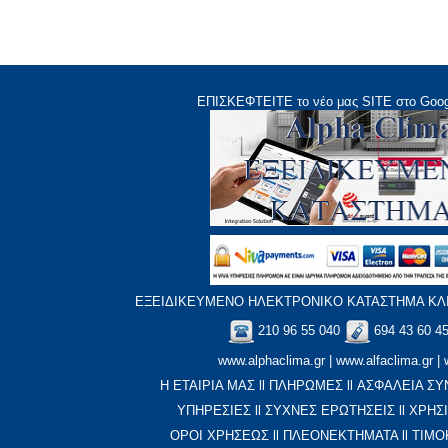
ΕΠΙΣΚΕΦΤΕΙΤΕ το νέο μας
SITE
στο Goog
ΕΞΕΙΔΙΚΕΥΜΕΝΟ ΗΛΕΚΤΡΟΝΙΚΟ ΚΑΤΑΣΤΗΜΑ ΚΛΙ
210 96 55 040
694 43 60 4
www.alphaclima.gr
|
www.alfaclima.gr
|
Η ΕΤΑΙΡΙΑ ΜΑΣ
ll
ΠΛΗΡΩΜΕΣ
ll
ΑΣΦΑΛΕΙΑ ΣΥ
ΥΠΗΡΕΣΙΕΣ
ll
ΣΥΧΝΕΣ ΕΡΩΤΗΣΕΙΣ
ll
XΡΗΣ
ΟΡΟΙ ΧΡΗΣΕΩΣ
ll
ΠΛΕΟΝΕΚΤΗΜΑΤΑ
ll
ΤΙΜΟ