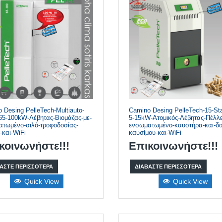
 Desing PelleTech-Multiauto-
Camino Desing PelleTech-15-St
-65-100kW-Λέβητας-Βιομάζας-με-
5-15kW-Ατομικός-Λέβητας-Πέλλε
τωμένο-σιλό-τροφοδοσίας-
ενσωματωμένο-καυστήρα-και-δο
-και-WiFi
καυσίμου-και-WiFi
κοινωνήστε!!!
Επικοινωνήστε!!!
ΆΣΤΕ ΠΕΡΙΣΣΌΤΕΡΑ
ΔΙΑΒΆΣΤΕ ΠΕΡΙΣΣΌΤΕΡΑ
Quick View
Quick View