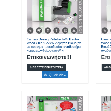
Camino Desing PelleTech-Multiauto-
Camino
Wood-Chip-9-22kW-Λέβητας-Βιομάζας-
Wood-
με-σύστημα-τροφοδοσίας-αναδευτήρα-
Βιομάζ
κομματιών-ξύλου-και-WiFi
αναδευ
Επικοινωνήστε!!!
Επι
ΔΙΑΒΆΣΤΕ ΠΕΡΙΣΣΌΤΕΡΑ
ΔΙΑΒ
Quick View