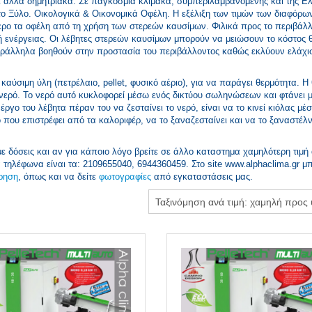
 και άλλα δημητριακά. Σε παγκόσμια κλίμακα, συμπεριλαμβανομένης και της Ε
ι το Ξύλο. Οικολογικά & Οικονομικά Οφέλη. Η εξέλιξη των τιμών των διαφόρ
τερο τα οφέλη από τη χρήση των στερεών καυσίμων. Φιλικά προς το περιβάλλ
ή ενέργειας. Οι λέβητες στερεών καυσίμων μπορούν να μειώσουν το κόστος
αράλληλα βοηθούν στην προστασία του περιβάλλοντος καθώς εκλύουν ελάχι
 καύσιμη ύλη (πετρέλαιο, pellet, φυσικό αέριο), για να παράγει θερμότητα. Η
 νερό. Το νερό αυτό κυκλοφορεί μέσω ενός δικτύου σωληνώσεων και φτάνει μ
ργο του λέβητα πέραν του να ζεσταίνει το νερό, είναι να το κινεί κιόλας μέ
που επιστρέφει από τα καλοριφέρ, να το ξαναζεσταίνει και να το ξαναστέλν
 με δόσεις και αν για κάποιο λόγο βρείτε σε άλλο καταστημα χαμηλότερη τιμή 
α τηλέφωνα είναι τα: 2109655040, 6944360459. Στο site www.alphaclima.gr μ
ρηση
, όπως και να δείτε
φωτογραφίες
από εγκαταστάσεις μας.