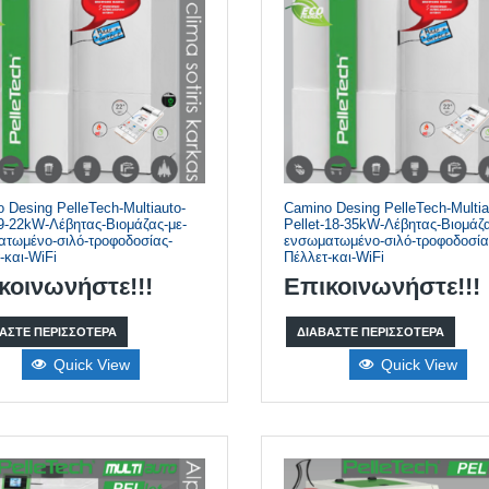
 Desing PelleTech-Multiauto-
Camino Desing PelleTech-Multia
-9-22kW-Λέβητας-Βιομάζας-με-
Pellet-18-35kW-Λέβητας-Βιομάζα
τωμένο-σιλό-τροφοδοσίας-
ενσωματωμένο-σιλό-τροφοδοσία
-και-WiFi
Πέλλετ-και-WiFi
κοινωνήστε!!!
Επικοινωνήστε!!!
ΆΣΤΕ ΠΕΡΙΣΣΌΤΕΡΑ
ΔΙΑΒΆΣΤΕ ΠΕΡΙΣΣΌΤΕΡΑ
Quick View
Quick View