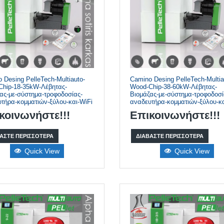
 Desing PelleTech-Multiauto-
Camino Desing PelleTech-Multia
Chip-18-35kW-Λέβητας-
Wood-Chip-38-60kW-Λέβητας-
ας-με-σύστημα-τροφοδοσίας-
Βιομάζας-με-σύστημα-τροφοδοσί
τήρα-κομματιών-ξύλου-και-WiFi
αναδευτήρα-κομματιών-ξύλου-κα
κοινωνήστε!!!
Επικοινωνήστε!!!
ΆΣΤΕ ΠΕΡΙΣΣΌΤΕΡΑ
ΔΙΑΒΆΣΤΕ ΠΕΡΙΣΣΌΤΕΡΑ
Quick View
Quick View