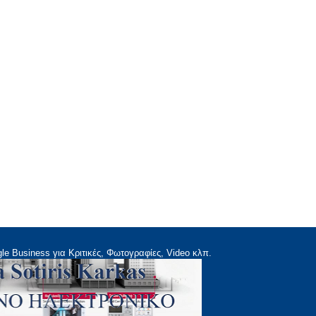
le Business για Κριτικές, Φωτογραφίες, Video κλπ.