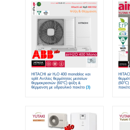
HITACHI air H₂O 400 monobloc και
HITACH
split Αντλίες θερμότητας μεσαίων
θερμότ
θερμοκρασιών (60°C) ψύξη &
(60°C)
θέρμανση με υδραυλικό πακέτο
(3)
πακέτ