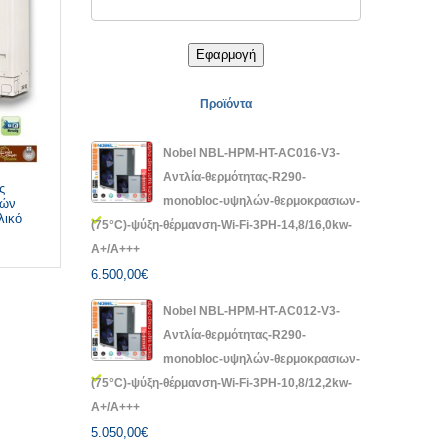
Εφαρμογή
Προϊόντα
Nobel NBL-HPM-HT-AC016-V3-
Αντλία-θερμότητας-R290-
ς
monobloc-υψηλών-θερμοκρασιων-
ιών
λικό
(75°C)-ψύξη-θέρμανση-Wi-Fi-3PH-14,8/16,0kw-
A+/A+++
6.500,00
€
Nobel NBL-HPM-HT-AC012-V3-
Αντλία-θερμότητας-R290-
monobloc-υψηλών-θερμοκρασιων-
(75°C)-ψύξη-θέρμανση-Wi-Fi-3PH-10,8/12,2kw-
A+/A+++
5.050,00
€