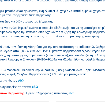
στην αντλία να μεταβάλλει την απόδοσή της διατηρώντας σταθερή ικανότητα 
ια μονάδα είναι εγκατεστημένη εξωτερικά, χωρίς να καταλαμβάνει χώρο στ
ηλα με την υπάρχουσα λύση θέρμανσης.
ηση έως και 80% στο κόστος θέρμανσης
τα να αντλεί θερμική ενέργεια από μία «δεξαμενή» και να τη μεταφέρει σε μ
εριβάλλον προς την κατοικία επιτυγχάνοντας αύξηση της εσωτερικής θερμοκρ
ι από το εσωτερικό της κατοικίας με αποτέλεσμα τη μείωσητης εσωτερικής
θιστούν την ιδανική λύση τόσο για την αντικατάσταση παραδοσιακών λεβήτ
 σε μεγέθη από 5,0 kW έως 32,0 kW. Η μέγιστη θερμοκρασία εξόδου νερού είν
δοχικής λειτουργίας συμπιεστών (smart cascade),που συνδυάζει τη βέλτισ
στική λειτουργία 2 κύκλων (R410A-R134a και R134a-Η2Ο) για υψηλές θερμο
60°C)
monobloc
,
Μεσαίων θερμοκρασιών (60°C)
διαιρούμενες – split
,
Μεσαίω
ενες – split
,
Υψηλών θερμοκρασιών (80°C)
διαιρούμενες – split.
ες πατώντας
εδώ
πληροφορίες πατώντας
εδώ
μάτων θέρμανσης;
Βρείτε πληροφορίες πατώντας
εδώ