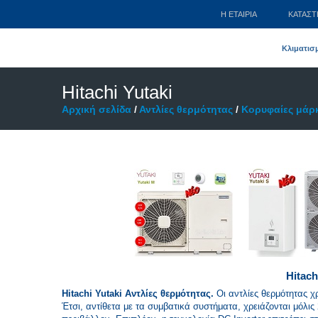
Η ΕΤΑΙΡΊΑ
ΚΑΤΆΣ
Κλιματισ
Hitachi Yutaki
Αρχική σελίδα
/
Αντλίες θερμότητας
/
Κορυφαίες μάρκ
Hitach
Hitachi Yutaki Αντλίες θερµότητας.
Οι αντλίες θερμότητας χ
Έτσι, αντίθετα με τα συμβατικά συστήματα, χρειάζονται μόλ