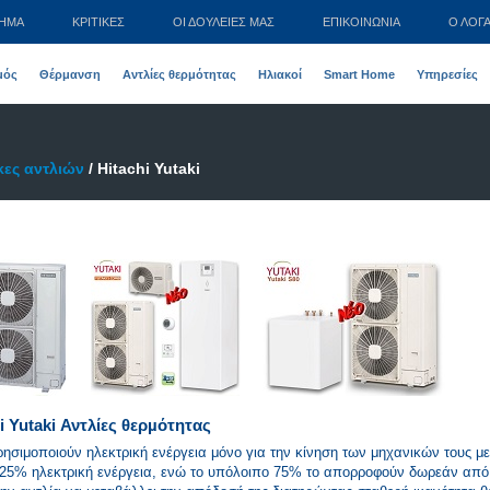
ΤΗΜΑ
ΚΡΙΤΙΚΕΣ
ΟΙ ΔΟΥΛΕΙΈΣ ΜΑΣ
ΕΠΙΚΟΙΝΩΝΊΑ
Ο ΛΟΓ
μός
Θέρμανση
Αντλίες θερμότητας
Ηλιακοί
Smart Home
Υπηρεσίες
ες αντλιών
/ Hitachi Yutaki
i Yutaki Αντλίες θερµότητας
ρησιμοποιούν ηλεκτρική ενέργεια μόνο για την κίνηση των μηχανικών τους μ
ις 25% ηλεκτρική ενέργεια, ενώ το υπόλοιπο 75% το απορροφούν δωρεάν από