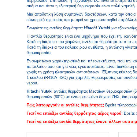
περιβάλλον. Επιπλέον, η τεχνολογία DC Inverter επιτρέπει 
ακόμα και όταν η εξωτερική θερμοκρασία είναι πολύ χαμηλή.
Μια αποδοτική λύση συμπαγών διαστάσεων, κατά την οποία μ
εσωτερικό της οικίας και μπορεί να χρησιμοποιηθεί παράλλ
Γνωρίστε τις αντλίες θερμότητας
Hitachi Yutaki
για εξοικονόμ
Η αντλία θερμότητας είναι ένα μηχάνημα που έχει την ικανότη
Κατά τη διάρκεια του χειμώνα, αντλείται θερμότητα από το π
Κατά τη διάρκεια του καλοκαιριού αντίθετα, η άντληση γίνετα
θερμοκρασίας
Ενσωματώνει χαρακτηριστικά και πλεονεκτήματα, που την κα
πετρελαίου όσο και για νέες εγκαταστάσεις. Είναι διαθέσιμη
χωρίς τη χρήση ηλεκτρικών αντιστάσεων. Έξυπνος κύκλος δια
1 κύκλου (R410A-H2O) για χαμηλές θερμοκρασίες και συνδυα
νερού.
Hitachi Yutaki
αντλίες θερμότητας
Μεσαίων θερμοκρασιών (
θερμοκρασιών (60°C)
με ενσωματωμένο δοχείο ZNX,
διαιρούμ
Πως λειτουργούν οι αντλίες θερμότητας;
Βρείτε πληροφορί
Γιατί να επιλέξω αντλίες θερμότητας αέρος νερού;
Βρείτε 
Γιατί να επιλέξω αντλία θερμότητας έναντι άλλων συστη