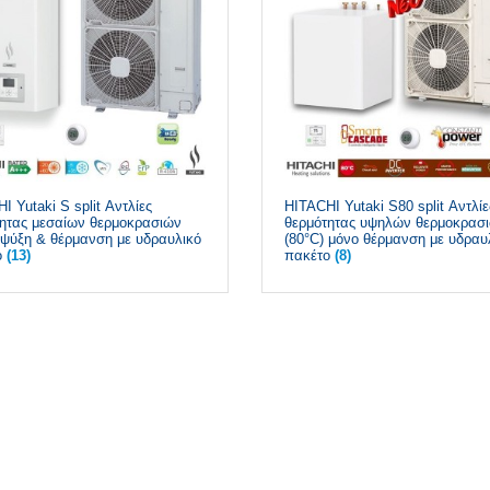
I Yutaki S split Αντλίες
HITACHI Yutaki S80 split Αντλίε
ητας μεσαίων θερμοκρασιών
θερμότητας υψηλών θερμοκρασ
 ψύξη & θέρμανση με υδραυλικό
(80°C) μόνο θέρμανση με υδραυ
ο
(13)
πακέτο
(8)