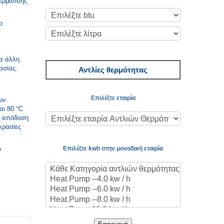
θέρμανσης
ο
ία άλλη.
ασίας.
Αντλίες θερμότητας
Επιλέξτε εταιρία
ων
αι 80 °C
τη απόδοση
κρασίες
Επιλέξτε kwh στην μοναδική εταιρία
ν