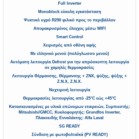
Full Inverter
Monoblock εύκολη εγκατάσταση
Ψυκτικό υγρό R290 φιλικό προς το περιβάλλον
Απομακρυσμένος έλεγχος μέσω WIFI
Smart Control
Χειρισμός από οθόνη αφής
Με ελληνικό μενού (πολύγλωσσο μενού)
Αυτόματη λειτουργία Defrost για την απρόσκοπτη λειτουργία
σε χαμηλές θερμοκρασίες
Λειτουργία Θέρμανσης, Θέρμανσης + ΖΝΧ, ψύξης, ψύξης +
Ζ.Ν.Χ, Ζ.Ν.Χ.
Νυχτερινή λειτουργία
Θερμοκρασίες λειτουργίας από -25°C εώς +45°C
Κατασκευασμένες με υλικά επώνυμων εταιρειών, Συμπιεστής:
Mitsubishi/GMCC, Κυκλοφορητής: Grundfos Ιnverter,
Πλακοειδής Ενναλάκτης: Alfa Laval
SG READY
Σύνδεση με φωτοβολταϊκά (PV READY)