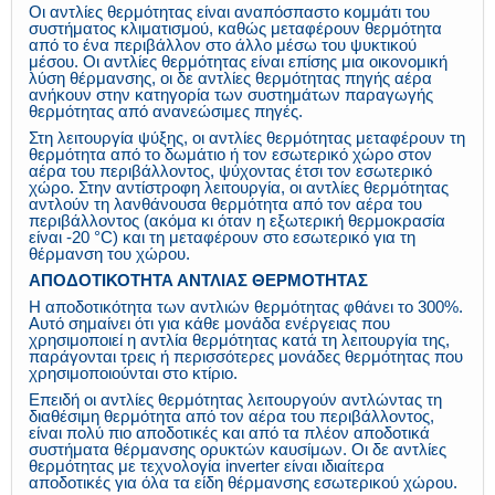
Οι αντλίες θερμότητας είναι αναπόσπαστο κομμάτι του
συστήματος κλιματισμού, καθώς μεταφέρουν θερμότητα
από το ένα περιβάλλον στο άλλο μέσω του ψυκτικού
μέσου. Οι αντλίες θερμότητας είναι επίσης μια οικονομική
λύση θέρμανσης, οι δε αντλίες θερμότητας πηγής αέρα
ανήκουν στην κατηγορία των συστημάτων παραγωγής
θερμότητας από ανανεώσιμες πηγές.
Στη λειτουργία ψύξης, οι αντλίες θερμότητας μεταφέρουν τη
θερμότητα από το δωμάτιο ή τον εσωτερικό χώρο στον
αέρα του περιβάλλοντος, ψύχοντας έτσι τον εσωτερικό
χώρο. Στην αντίστροφη λειτουργία, οι αντλίες θερμότητας
αντλούν τη λανθάνουσα θερμότητα από τον αέρα του
περιβάλλοντος (ακόμα κι όταν η εξωτερική θερμοκρασία
είναι -20 °C) και τη μεταφέρουν στο εσωτερικό για τη
θέρμανση του χώρου.
ΑΠΟΔΟΤΙΚΟΤΗΤΑ ΑΝΤΛΙΑΣ ΘΕΡΜΟΤΗΤΑΣ
Η αποδοτικότητα των αντλιών θερμότητας φθάνει το 300%.
Αυτό σημαίνει ότι για κάθε μονάδα ενέργειας που
χρησιμοποιεί η αντλία θερμότητας κατά τη λειτουργία της,
παράγονται τρεις ή περισσότερες μονάδες θερμότητας που
χρησιμοποιούνται στο κτίριο.
Επειδή οι αντλίες θερμότητας λειτουργούν αντλώντας τη
διαθέσιμη θερμότητα από τον αέρα του περιβάλλοντος,
είναι πολύ πιο αποδοτικές και από τα πλέον αποδοτικά
συστήματα θέρμανσης ορυκτών καυσίμων. Οι δε αντλίες
θερμότητας με τεχνολογία inverter είναι ιδιαίτερα
αποδοτικές για όλα τα είδη θέρμανσης εσωτερικού χώρου.