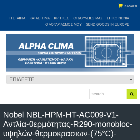
ΚΑΛΑΘΙ
Η ΕΤΑΙΡΊΑ
ΚΑΤΆΣΤΗΜΑ
ΚΡΙΤΙΚΕΣ
ΟΙ ΔΟΥΛΕΙΈΣ ΜΑΣ
ΕΠΙΚΟΙΝΩΝΊΑ
Ο ΛΟΓΑΡΙΑΣΜΌΣ ΜΟΥ
SEND GOODS IN EUROPE
Nobel NBL-HPM-HT-AC009-V1-
Αντλία-θερμότητας-R290-monobloc-
υψηλών-θερμοκρασιων-(75°C)-