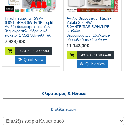
Hitachi Yutaki S RWM-
Αντλία θερμότητας Hitachi-
6.0N1E/RAS-6WHVNPE-split-
Yutaki-S80-RWH-
Αντλία-θερμότητας-μεσαίων-
5.0VNFE/RAS-5WHVNPE-
θερμοκρασιών-Υδραυλικό-
υψηλών-
πακέτο~17,5/17,8kw-A++/A++
θερμοκρασιών~16,7kw-με-
υδραυλικό-πακέτο-A+++
7.923,00
€
11.143,00
€
ΠΡΟΣΘΉΚΗ ΣΤΟ ΚΑΛΆΘΙ
ΠΡΟΣΘΉΚΗ ΣΤΟ ΚΑΛΆΘΙ
Quick View
Quick View
Κλιματισμός & Ηλιακά
Επιλέξτε εταιρία