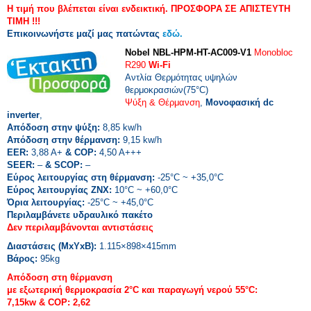
Η τιμή που βλέπεται είναι ενδεικτική.
ΠΡΟΣΦΟΡΑ ΣΕ ΑΠΙΣΤΕΥΤΗ
ΤΙΜΗ !!!
Επικοινωνήστε μαζί μας πατώντας
εδώ.
Nobel NBL-HPM-HT-AC009-V1
Monobloc
R290
Wi-Fi
Αντλία Θερμότητας υψηλών
θερμοκρασιών(75°C)
Ψύξη & Θέρμανση
,
Μονοφασική dc
inverter
,
Απόδοση στην ψύξη:
8,85 kw/h
Απόδοση στην θέρμανση:
9,15 kw/h
EER:
3,88 A+
& COP:
4,50 A+++
SEER:
–
& SCOP:
–
Εύρος λειτουργίας στη θέρμανση:
-25°C ~ +35,0°C
Εύρος λειτουργίας ΖΝΧ:
10°C ~ +60,0°C
Όρια λειτουργίας:
-25°C ~ +45,0°C
Περιλαμβάνετε υδραυλικό πακέτο
Δεν περιλαμβάνονται αντιστάσεις
Διαστάσεις (MxΥxΒ):
1.115×898×415mm
Βάρος:
95kg
Απόδοση στη θέρμανση
με εξωτερική θερμοκρασία 2°C και παραγωγή νερού 55°C:
7,15kw & COP: 2,62