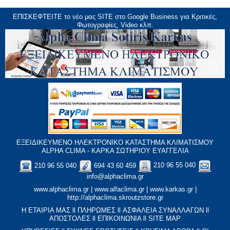
ΕΠΙΣΚΕΦΤΕΙΤΕ το νέο μας
SITE
στο Google Business για Κριτικές,
Φωτογραφίες, Video κλπ.
ΕΞΕΙΔΙΚΕΥΜΕΝΟ ΗΛΕΚΤΡΟΝΙΚΟ ΚΑΤΑΣΤΗΜΑ ΚΛΙΜΑΤΙΣΜΟΥ
ALPHA CLIMA - ΚΑΡΚΑ ΣΩΤΗΡΙΟΥ ΕΥΑΓΓΕΛΙΑ
210 96 55 040
694 43 60 459
210 96 55 040
info@alphaclima.gr
www.alphaclima.gr
|
www.alfaclima.gr
|
www.karkas.gr
|
http://alphaclima.skroutzstore.gr
Η ΕΤΑΙΡΙΑ ΜΑΣ
ll
ΠΛΗΡΩΜΕΣ
ll
ΑΣΦΑΛΕΙΑ ΣΥΝΑΛΛΑΓΩΝ
ll
ΑΠΟΣΤΟΛΕΣ
ll
ΕΠΙΚΟΙΝΩΝΙΑ
ll
SITE MAP