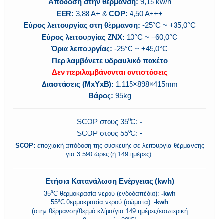
Απόδοση στην θέρμανση:
9,15 kw/h
EER:
3,88 A+ &
COP:
4,50 A+++
Εύρος λειτουργίας
στη θέρμανση:
-25°C ~ +35,0°C
Εύρος λειτουργίας
ΖΝΧ:
10°C ~ +60,0°C
Όρια λειτουργίας:
-25°C ~ +45,0°C
Περιλαμβάνετε υδραυλικό πακέτο
Δεν περιλαμβάνονται αντιστάσεις
Διαστάσεις (MxΥxΒ):
1.115×898×415mm
Βάρος:
95kg
SCOP στους 35⁰C:
-
SCOP στους 55⁰C:
-
SCOP:
εποχιακή απόδοση της συσκευής σε λειτουργία θέρμανσης
για 3.590 ώρες (ή 149 ημέρες).
Ετήσια Κατανάλωση Ενέργειας (kwh)
35⁰C θερμοκρασία νερού (ενδοδαπέδια):
-kwh
55⁰C θερμοκρασία νερού (σώματα):
-kwh
(στην θέρμανση/θερμό κλίμα/για 149 ημέρες/εσωτερική