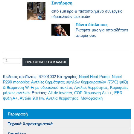
Συντήρηση
από έμπειρο & πιστοποιημένο συνεργείο
υδραυλικών-ψυκτικών
Πάντα δίπλα σας
Ρωτήστε μας για οποιαδήποτε
απορία σας
Ποσότητα
ΠΡΟΣΘΉΚΗ ΣΤΟ ΚΑΛΆΘΙ
Κωδικός προϊόντος:
R2901002
Κατηγορίες:
Nobel Heat Pump
,
Nobel
R290 monobloc Αντλίες θερμότητας υψηλών θερμοκρασιών (75°C) ψύξη
& θέρμανση Wi-Fi με υδραυλικό πακέτο
,
Αντλίες θερμότητας
,
Κορυφαίες
μάρκες αντλιών
Ετικέτες:
All dc inverter
,
COP θέρμανση A+++
,
EER
ψύξη Α+
,
Αντλία 9.0 kw
,
Αντλία θερμότητας
,
Μονοφασική
Περιγραφή
Τεχνικά Χαρακτηριστικά