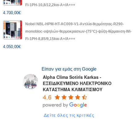
Fi-1PH-10,8/12,2kw-A+/A+++
4.700,00
€
Nobel NBL-HPM-HT-AC009-V1-Αντλία-θερμότητας-R290-
monobloc-υψηλών-θερμοκρασιων-(75°C)-ψύξη-θέρμανση-Wi-
Fi-1PH-8,85/9,15kw-A+/A+++
4.050,00
€
Είπαν για εμάς στη Google
Alpha Clima Sotiris Karkas -
ΕΞΕΙΔΙΚΕΥΜΕΝΟ ΗΛΕΚΤΡΟΝΙΚΟ
ΚΑΤΑΣΤΗΜΑ ΚΛΙΜΑΤΙΣΜΟΥ
4.6
Δείτε όλες τις κριτικές