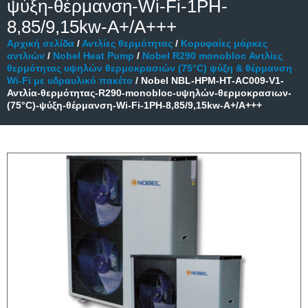
ψύξη-θέρμανση-Wi-Fi-1PH-
8,85/9,15kw-A+/A+++
Αρχική σελίδα
/
Αντλίες θερμότητας
/
Κορυφαίες μάρκες
αντλιών
/
Nobel Heat Pump
/
Nobel R290 monobloc Αντλίες
θερμότητας υψηλών θερμοκρασιών (75°C) ψύξη & θέρμανση
Wi-Fi με υδραυλικό πακέτο
/ Nobel NBL-HPM-HT-AC009-V1-
Αντλία-θερμότητας-R290-monobloc-υψηλών-θερμοκρασιων-
(75°C)-ψύξη-θέρμανση-Wi-Fi-1PH-8,85/9,15kw-A+/A+++