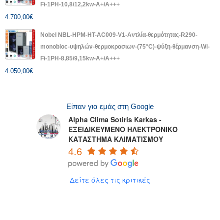
Fi-1PH-10,8/12,2kw-A+/A+++
4.700,00
€
Nobel NBL-HPM-HT-AC009-V1-Αντλία-θερμότητας-R290-
monobloc-υψηλών-θερμοκρασιων-(75°C)-ψύξη-θέρμανση-Wi-
Fi-1PH-8,85/9,15kw-A+/A+++
4.050,00
€
Είπαν για εμάς στη Google
Alpha Clima Sotiris Karkas -
ΕΞΕΙΔΙΚΕΥΜΕΝΟ ΗΛΕΚΤΡΟΝΙΚΟ
ΚΑΤΑΣΤΗΜΑ ΚΛΙΜΑΤΙΣΜΟΥ
4.6
Δείτε όλες τις κριτικές