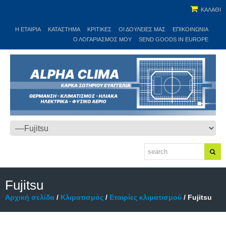
ΚΑΛΑΘΙ
Η ΕΤΑΙΡΊΑ
ΚΑΤΆΣΤΗΜΑ
ΚΡΙΤΙΚΕΣ
ΟΙ ΔΟΥΛΕΙΈΣ ΜΑΣ
ΕΠΙΚΟΙΝΩΝΊΑ
Ο ΛΟΓΑΡΙΑΣΜΌΣ ΜΟΥ
SEND GOODS IN EUROPE
Fujitsu
Αρχική σελίδα
/
Κλιματισμός
/
Εταιρίες κλιματισμού
/ Fujitsu