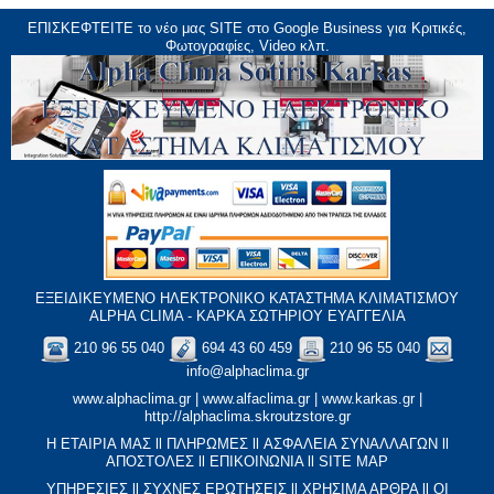
ΕΠΙΣΚΕΦΤΕΙΤΕ το νέο μας
SITE
στο Google Business για Κριτικές,
Φωτογραφίες, Video κλπ.
ΕΞΕΙΔΙΚΕΥΜΕΝΟ ΗΛΕΚΤΡΟΝΙΚΟ ΚΑΤΑΣΤΗΜΑ ΚΛΙΜΑΤΙΣΜΟΥ
ALPHA CLIMA - ΚΑΡΚΑ ΣΩΤΗΡΙΟΥ ΕΥΑΓΓΕΛΙΑ
210 96 55 040
694 43 60 459
210 96 55 040
info@alphaclima.gr
www.alphaclima.gr
|
www.alfaclima.gr
|
www.karkas.gr
|
http://alphaclima.skroutzstore.gr
Η ΕΤΑΙΡΙΑ ΜΑΣ
ll
ΠΛΗΡΩΜΕΣ
ll
ΑΣΦΑΛΕΙΑ ΣΥΝΑΛΛΑΓΩΝ
ll
ΑΠΟΣΤΟΛΕΣ
ll
ΕΠΙΚΟΙΝΩΝΙΑ
ll
SITE MAP
ΥΠΗΡΕΣΙΕΣ
ll
ΣΥΧΝΕΣ ΕΡΩΤΗΣΕΙΣ
ll
XΡΗΣΙΜΑ ΑΡΘΡΑ
ll
ΟΙ