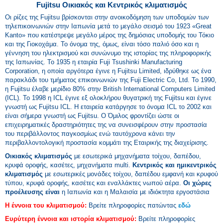
Fujitsu Οικιακός και Κεντρικός κλιματισμός
Οι ρίζες της Fujitsu βρίσκονται στην ανοικοδόμηση των υποδομών των
τηλεπικοινωνιών στην Ιαπωνία μετά το μεγάλο σεισμό του 1923 «Great
Kanto» που κατέστρεψε μεγάλο μέρος της δημόσιας υποδομής του Τόκιο
και της Γιοκοχάμα. Το όνομα της, όμως, είναι τόσο παλιό όσο και η
γέννηση του ηλεκτρισμού και συνώνυμο της ιστορίας της πληροφορικής
της Ιαπωνίας. Το 1935 η εταιρία Fuji Tsushinki Manufacturing
Corporation, η οποία αργότερα έγινε η Fujitsu Limited, ιδρύθηκε ως ένα
παρακλάδι του τμήματος επικοινωνιών της Fuji Electric Co, Ltd. Το 1990,
η Fujitsu έλαβε μερίδιο 80% στην British International Computers Limited
(ICL). Το 1998 η ICL έγινε εξ ολοκλήρου θυγατρική της Fujitsu και έγινε
γνωστή ως Fujitsu ICL. Η εταιρεία κατάργησε το όνομα ICL το 2002 και
είναι σήμερα γνωστή ως Fujitsu. Ο Όμιλος φροντίζει ώστε οι
επιχειρηματικές δραστηριότητες της να συνεισφέρουν στην προστασία
του περιβάλλοντος παγκοσμίως ενώ ταυτόχρονα κάνει την
περιβαλλοντολογική προστασία κομμάτι της Εταιρικής της διαχείρισης.
Οικιακός κλιματισμός
με εσωτερικά μηχανήματα τοίχου, δαπέδου,
κρυφά οροφής, κασέτες, μηχανήματα multi.
Κεντρικός και ημικεντρικός
κλιματισμός
με εσωτερικές μονάδες τοίχου, δαπέδου εμφανή και κρυφού
τύπου, κρυφά οροφής, κασέτες και εναλλάκτες νωπού αέρα.
Οι χώρες
προέλευσης είναι
η Ιαπωνία και η Μαλαισία με ιδιόκτητα εργοστάσια
Η έννοια του κλιματισμού:
Βρείτε πληροφορίες πατώντας
εδώ
Ευρύτερη έννοια και ιστορία κλιματισμού:
Βρείτε πληροφορίες