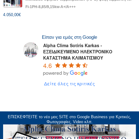
Fi-1PH-8,85/9,15kw-A+/A+++
4.050,00
€
Είπαν για εμάς στη Google
Alpha Clima Sotiris Karkas -
ΕΞΕΙΔΙΚΕΥΜΕΝΟ ΗΛΕΚΤΡΟΝΙΚΟ
ΚΑΤΑΣΤΗΜΑ ΚΛΙΜΑΤΙΣΜΟΥ
4.6
Δείτε όλες τις κριτικές
ΕΠΙΣΚΕΦΤΕΙΤΕ το νέο μας
SITE
στο Google Business για Κριτικές,
Φωτογραφίες, Video κλπ.