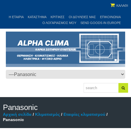
ΚΑΛΑΘΙ
Η ΕΤΑΙΡΊΑ
ΚΑΤΆΣΤΗΜΑ
ΚΡΙΤΙΚΕΣ
ΟΙ ΔΟΥΛΕΙΈΣ ΜΑΣ
ΕΠΙΚΟΙΝΩΝΊΑ
Ο ΛΟΓΑΡΙΑΣΜΌΣ ΜΟΥ
SEND GOODS IN EUROPE
Panasonic
Αρχική σελίδα
/
Κλιματισμός
/
Εταιρίες κλιματισμού
/
Panasonic