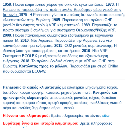
1958
.
Πρώτο κλιματιστικό χώρου για οικιακές εγκαταστάσεις.
1973
.
Η
Panasonic παρουσιάζει την πρώτη αντλία θερμότητας αέρα-νερού στην
Ιαπωνία.
1975
. Η Panasonic γίνεται ο πρώτος Ιαπωνικός κατασκευαστής
κλιματιστικών στην Ευρώπη.
1985
. Παρουσίαση του πρώτου GHP
(αντλία θερμότητας αερίου) VRF κλιματιστικού.
1989
. Παρουσιάζει το
πρώτο σύστημα 3 σωλήνων για συστήματα Θέρμανσης/Ψύξης VRF.
2008
. Πρώτο παγκοσμίως κλιματιστικό εξοπλισμένο με τεχνολογία
nanoeTM.
2010
. Νέα Aquarea. Παρουσιάζει την Aquarea, ένα νέο
καινοτόμο σύστημα ενέργειας.
2015
. CO2 μονάδες συμπύκνωσης. Η
ιδανική λύση για σουπερμάρκετ, καταστήματα.
2016
. Νέα VRF
Συστήματα ECOi EX με εξαιρετικές επιδόσεις και εξοικονόμηση
ενέργειας.
2018
. Το πρώτο υβριδικό σύστημα με VRF και GHP στην
Ευρώπη.
Κοιτώντας προς το μέλλον
. Παρουσιάζει μια σειρά Chiller
που ονομάζονται ECOi-W.
Panasonic
Οικιακός κλιματισμός
με εσωτερικά μηχανήματα τοίχου,
δαπέδου, κρυφά οροφής, κασέτες, μηχανήματα multi.
Κεντρικός και
ημικεντρικός κλιματισμός
με εσωτερικές μονάδες τοίχου, δαπέδου
εμφανή και κρυφού τύπου, κρυφά οροφής, κασέτες, εναλλάκτες νωπού
αέρα και αντλίες θερμότητας αέρα – νερού.
Η έννοια του κλιματισμού:
Βρείτε πληροφορίες πατώντας
εδώ
Ευρύτερη έννοια και ιστορία κλιματισμού:
Βρείτε πληροφορίες