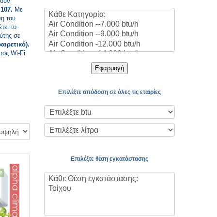
ουν
 107.
Με
ση του
τει το
ύτης σε
ιρετικό).
τος Wi-Fi
Εφαρμογή
Επιλέξτε απόδοση σε όλες τις εταιρίες
Επιλέξτε θέση εγκατάστασης