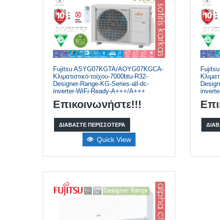
Fujitsu ASYG07KGTA/AOYG07KGCA-
Fujit
Κλιματιστικό-τοίχου-7000btu-R32-
Κλιματ
Designer-Range-KG-Series-all-dc-
Design
inverter-WiFi-Ready-A+++/A+++
invert
Επικοινωνήστε!!!
Επι
ΔΙΑΒΆΣΤΕ ΠΕΡΙΣΣΌΤΕΡΑ
ΔΙΑΒ
Quick View