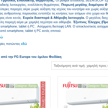
.
Υβριδικός Εναλλάκτης Θερμότητας.
Οι βαθμοί απόδοσης SEER/SCOP έχ
ριδικής λειτουργίας, εναλλάκτη θερμότητας.
Πτερωτή μεγάλης διαμέτρου Ø
λύτερες παροχές αέρα χωρίς αύξηση της ισχύος του κινητήρα και χωρίς αύξη
ας ανθρώπινης παρουσίας εντοπίζει τις κινήσεις των ατόμων στο χώρο και θέ
ρος είναι κενός.
Ευρεία διασπορά & Αθόρυβη λειτουργία.
Ο μεγάλος διαχ
γάλη παροχή αέρα με χαμηλή ταχύτητα και αθόρυβα.
Έξυπνος Έλεγχος (Προα
ό smartphone, tablet ή PC . Ασύρματη διεπαφή LAN. Ο αποκλειστικός ασύρμα
από smartphone, tablet ή PC εκτός σπιτιού.
δώ
ρίες πατώντας
εδώ
α από την FG Europe του όμιλου Φειδάκη