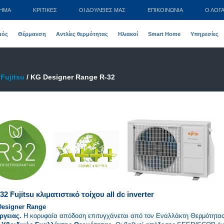
ΤΗΜΑ
ΚΡΙΤΙΚΕΣ
ΟΙ ΔΟΥΛΕΙΈΣ ΜΑΣ
ΕΠΙΚΟΙΝΩΝΊΑ
Ο ΛΟΓ
μός
Θέρμανση
Αντλίες θερμότητας
Ηλιακοί
Smart Home
Υπηρεσίες
/
Fujitsu
/ KG Designer Range R-32
 Fujitsu κλιματιστικό τοίχου all dc inverter
Designer Range
ργειας.
Η κορυφαία απόδοση επιτυγχάνεται από τον Εναλλάκτη Θερμότητα