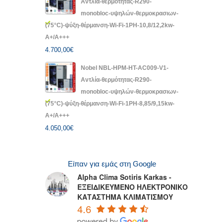
Αντλία-θερμότητας-R290-
monobloc-υψηλών-θερμοκρασιων-
(75°C)-ψύξη-θέρμανση-Wi-Fi-1PH-10,8/12,2kw-
A+/A+++
4.700,00
€
Nobel NBL-HPM-HT-AC009-V1-
Αντλία-θερμότητας-R290-
monobloc-υψηλών-θερμοκρασιων-
(75°C)-ψύξη-θέρμανση-Wi-Fi-1PH-8,85/9,15kw-
A+/A+++
4.050,00
€
Είπαν για εμάς στη Google
Alpha Clima Sotiris Karkas -
ΕΞΕΙΔΙΚΕΥΜΕΝΟ ΗΛΕΚΤΡΟΝΙΚΟ
ΚΑΤΑΣΤΗΜΑ ΚΛΙΜΑΤΙΣΜΟΥ
4.6