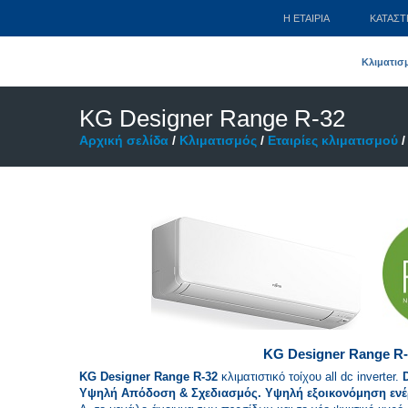
Η ΕΤΑΙΡΊΑ
ΚΑΤΆΣ
Κλιματισ
KG Designer Range R-32
Αρχική σελίδα
/
Κλιματισμός
/
Εταιρίες κλιματισμού
KG Designer Range R-32
KG Designer Range R-32
κλιματιστικό τοίχου all dc inverter.
Υψηλή Απόδοση & Σχεδιασμός. Υψηλή εξοικονόμηση ενέ