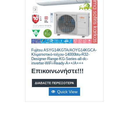
Fujitsu ASYG14KGTA/AOYG14KGCA-
Κλιματιστικό-τοίχου-14000btu-R32-
Designer-Range-KG-Series-all-dc-
inverter-WiFi-Ready-A++/A+++
Επικοινωνήστε!!!
ΔΙΑΒΆΣΤΕ ΠΕΡΙΣΣΌΤΕΡΑ
Quick View