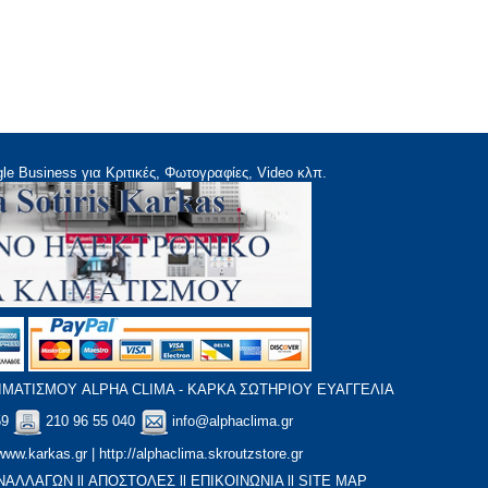
le Business για Κριτικές, Φωτογραφίες, Video κλπ.
ΜΑΤΙΣΜΟΥ ALPHA CLIMA - ΚΑΡΚΑ ΣΩΤΗΡΙΟΥ ΕΥΑΓΓΕΛΙΑ
59
210 96 55 040
info@alphaclima.gr
www.karkas.gr
|
http://alphaclima.skroutzstore.gr
ΝΑΛΛΑΓΩΝ
ll
ΑΠΟΣΤΟΛΕΣ
ll
ΕΠΙΚΟΙΝΩΝΙΑ
ll
SITE MAP