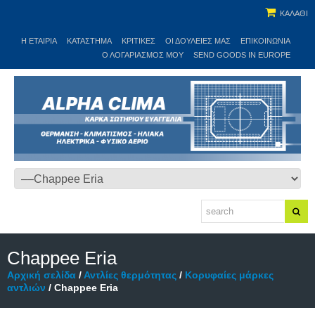
ΚΑΛΑΘΙ
Η ΕΤΑΙΡΊΑ
ΚΑΤΆΣΤΗΜΑ
ΚΡΙΤΙΚΕΣ
ΟΙ ΔΟΥΛΕΙΈΣ ΜΑΣ
ΕΠΙΚΟΙΝΩΝΊΑ
Ο ΛΟΓΑΡΙΑΣΜΌΣ ΜΟΥ
SEND GOODS IN EUROPE
Chappee Eria
Αρχική σελίδα
/
Αντλίες θερμότητας
/
Κορυφαίες μάρκες
αντλιών
/ Chappee Eria