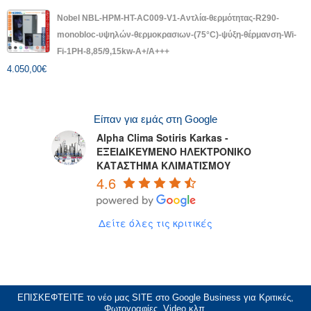
Nobel NBL-HPM-HT-AC009-V1-Αντλία-θερμότητας-R290-
monobloc-υψηλών-θερμοκρασιων-(75°C)-ψύξη-θέρμανση-Wi-
Fi-1PH-8,85/9,15kw-A+/A+++
4.050,00
€
Είπαν για εμάς στη Google
Alpha Clima Sotiris Karkas -
ΕΞΕΙΔΙΚΕΥΜΕΝΟ ΗΛΕΚΤΡΟΝΙΚΟ
ΚΑΤΑΣΤΗΜΑ ΚΛΙΜΑΤΙΣΜΟΥ
4.6
Δείτε όλες τις κριτικές
ΕΠΙΣΚΕΦΤΕΙΤΕ το νέο μας
SITE
στο Google Business για Κριτικές,
Φωτογραφίες, Video κλπ.