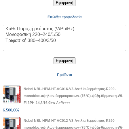
Εφαρμογή
Επιλέξτε τροφοδοσία
Εφαρμογή
Προϊόντα
Nobel NBL-HPM-HT-AC016-V3-Αντλία-θερμότητας-R290-
monobloc-υψηλών-θερμοκρασιων-(75°C)-ψύξη-θέρμανση-Wi-
Fi-3PH-14,8/16,0kw-A+/A+++
6.500,00
€
Nobel NBL-HPM-HT-AC012-V3-Αντλία-θερμότητας-R290-
monobloc-υψηλών-θερμοκρασιων-(75°C)-ψύξη-θέρμανση-Wi-