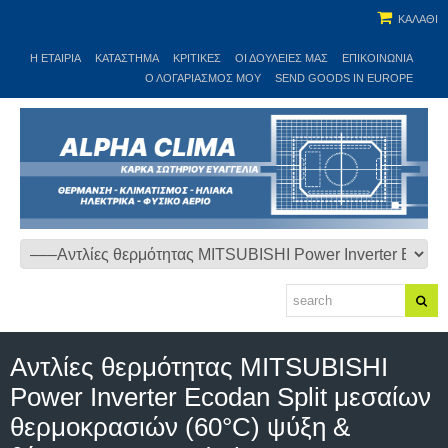
ΚΑΛΑΘΙ
Η ΕΤΑΙΡΊΑ
ΚΑΤΆΣΤΗΜΑ
ΚΡΙΤΙΚΕΣ
ΟΙ ΔΟΥΛΕΙΈΣ ΜΑΣ
ΕΠΙΚΟΙΝΩΝΊΑ
Ο ΛΟΓΑΡΙΑΣΜΌΣ ΜΟΥ
SEND GOODS IN EUROPE
Αντλίες θερμότητας MITSUBISHI
Power Inverter Ecodan Split μεσαίων
θερμοκρασιών (60°C) ψύξη &