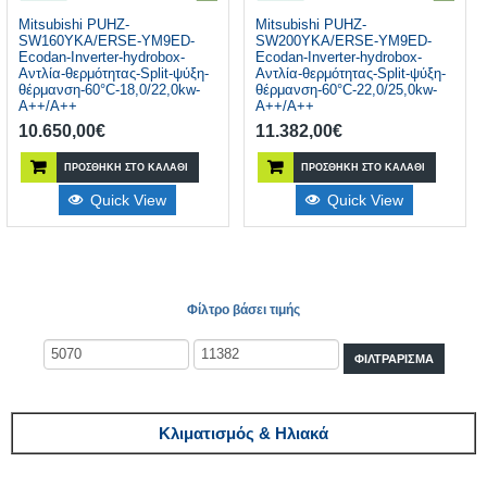
Mitsubishi PUHZ-
Mitsubishi PUHZ-
SW160YΚA/ERSE-YM9ED-
SW200YΚA/ERSE-YM9ED-
Ecodan-Inverter-hydrobox-
Ecodan-Inverter-hydrobox-
Αντλία-θερμότητας-Split-ψύξη-
Αντλία-θερμότητας-Split-ψύξη-
θέρμανση-60°C-18,0/22,0kw-
θέρμανση-60°C-22,0/25,0kw-
A++/A++
A++/A++
10.650,00
€
11.382,00
€
ΠΡΟΣΘΉΚΗ ΣΤΟ ΚΑΛΆΘΙ
ΠΡΟΣΘΉΚΗ ΣΤΟ ΚΑΛΆΘΙ
Quick View
Quick View
Φίλτρο βάσει τιμής
ΦΙΛΤΡΆΡΙΣΜΑ
Κλιματισμός & Ηλιακά