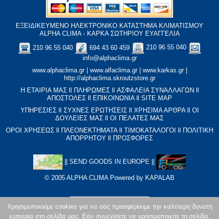
ΕΞΕΙΔΙΚΕΥΜΕΝΟ ΗΛΕΚΤΡΟΝΙΚΟ ΚΑΤΑΣΤΗΜΑ ΚΛΙΜΑΤΙΣΜΟΥ
ALPHA CLIMA - ΚΑΡΚΑ ΣΩΤΗΡΙΟΥ ΕΥΑΓΓΕΛΙΑ
210 96 55 040
694 43 60 459
210 96 55 040
info@alphaclima.gr
www.alphaclima.gr
|
www.alfaclima.gr
|
www.karkas.gr
|
http://alphaclima.skroutzstore.gr
Η ΕΤΑΙΡΙΑ ΜΑΣ
ll
ΠΛΗΡΩΜΕΣ
ll
ΑΣΦΑΛΕΙΑ ΣΥΝΑΛΛΑΓΩΝ
ll
ΑΠΟΣΤΟΛΕΣ
ll
ΕΠΙΚΟΙΝΩΝΙΑ
ll
SITE MAP
ΥΠΗΡΕΣΙΕΣ
ll
ΣΥΧΝΕΣ ΕΡΩΤΗΣΕΙΣ
ll
XΡΗΣΙΜΑ ΑΡΘΡΑ
ll
ΟΙ
ΔΟΥΛΕΙΕΣ ΜΑΣ
ll
ΟΙ ΠΕΛΑΤΕΣ ΜΑΣ
ΟΡΟΙ ΧΡΗΣΕΩΣ
ll
ΠΛΕΟΝΕΚΤΗΜΑΤΑ
ll
ΤΙΜΟΚΑΤΑΛΟΓΟΙ
ll
ΠΟΛΙΤΙΚΗ
ΑΠΟΡΡΗΤΟΥ
ll
ΠΡΟΣΦΟΡΕΣ
||
SEND GOODS IN EUROPE
||
© 2005 ALPHA CLIMA Powered by
KAPALAB
Χρησιμοποιούμε cookies για να σας προσφέρουμε την καλύτερη δυνατή
εμπειρία στη σελίδα μας. Εάν συνεχίσετε να χρησιμοποιείτε τη σελίδα,