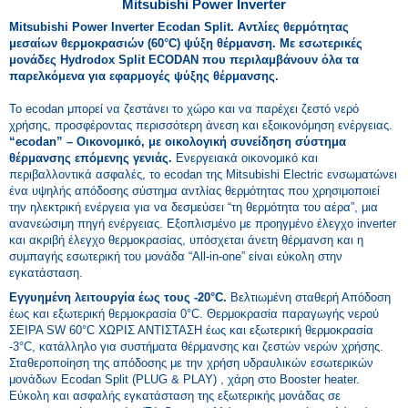
Mitsubishi Power Inverter
Mitsubishi Power Inverter Ecodan Split. Αντλίες θερμότητας
μεσαίων θερμοκρασιών (60°C) ψύξη θέρμανση
.
Με εσωτερικές
μονάδες Hydrodox Split ECODAN που περιλαμβάνουν όλα τα
παρελκόμενα για εφαρμογές ψύξης θέρμανσης.
Το ecodan μπορεί να ζεστάνει το χώρο και να παρέχει ζεστό νερό
χρήσης, προσφέροντας περισσότερη άνεση και εξοικονόμηση ενέργειας.
“ecodan” – Οικονομικό, με οικολογική συνείδηση σύστημα
θέρμανσης επόμενης γενιάς.
Ενεργειακά οικονομικό και
περιβαλλοντικά ασφαλές, το ecodan της Mitsubishi Electric ενσωματώνει
ένα υψηλής απόδοσης σύστημα αντλίας θερμότητας που χρησιμοποιεί
την ηλεκτρική ενέργεια για να δεσμεύσει “τη θερμότητα του αέρα”, μια
ανανεώσιμη πηγή ενέργειας. Εξοπλισμένο με προηγμένο έλεγχο inverter
και ακριβή έλεγχο θερμοκρασίας, υπόσχεται άνετη θέρμανση και η
συμπαγής εσωτερική του μονάδα “All-in-one” είναι εύκολη στην
εγκατάσταση.
Εγγυημένη λειτουργία έως τους -20°C.
Βελτιωμένη σταθερή Απόδοση
έως και εξωτερική θερμοκρασία 0°C. Θερμοκρασία παραγωγής νερού
ΣΕΙΡΑ SW 60°C ΧΩΡΙΣ ΑΝΤΙΣΤΑΣΗ έως και εξωτερική θερμοκρασία
-3°C, κατάλληλο για συστήματα θέρμανσης και ζεστών νερών χρήσης.
Σταθεροποίηση της απόδοσης με την χρήση υδραυλικών εσωτερικών
μονάδων Ecodan Split (PLUG & PLAY) , χάρη στο Booster heater.
Εύκολη και ασφαλής εγκατάσταση της εξωτερικής μονάδας σε