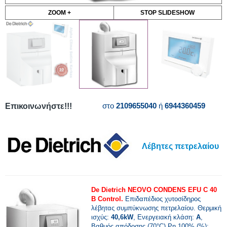
ZOOM +
STOP SLIDESHOW
στο
2109655040
ή
6944360459
Επικοινωνήστε!!!
Λέβητες πετρελαίου
De Dietrich NEOVO CONDENS EFU C 40
B Control.
Επιδαπέδιος χυτοσίδηρος
λέβητας συμπύκνωσης πετρελαίου. Θερμική
ισχύς:
40,6kW
, Ενεργειακή κλάση:
Α
,
Βαθμός απόδοσης (70°C) Pn 100% (%):