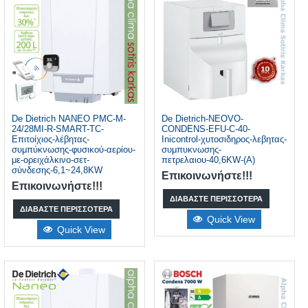
De Dietrich NANEO PMC-M-
De Dietrich-NEOVO-
24/28MI-R-SMART-TC-
CONDENS-EFU-C-40-
Επιτοίχιος-λέβητας-
Inicontrol-χυτοσιδηρος-λεβητας-
συμπύκνωσης-φυσικού-αερίου-
συμπυκνωσης-
με-ορειχάλκινο-σετ-
πετρελαιου-40,6KW-(Α)
σύνδεσης-6,1~24,8KW
Επικοινωνήστε!!!
Επικοινωνήστε!!!
ΔΙΑΒΆΣΤΕ ΠΕΡΙΣΣΌΤΕΡΑ
ΔΙΑΒΆΣΤΕ ΠΕΡΙΣΣΌΤΕΡΑ
Quick View
Quick View