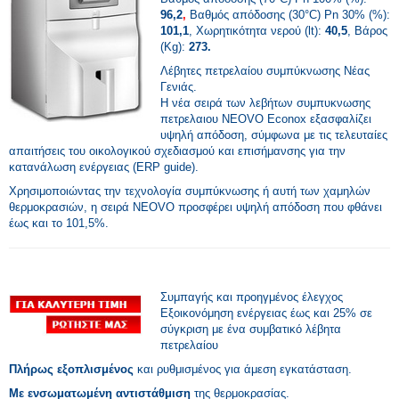
96,2
,
Βαθμός απόδοσης (30°C) Pn 30% (%):
101,1
, Χωρητικότητα νερού (lt):
40,5
, Βάρος
(Kg):
273.
Λέβητες πετρελαίου συμπύκνωσης Νέας
Γενιάς.
Η νέα σειρά των λεβήτων συμπυκνωσης
πετρελαιου NEOVO Econox εξασφαλίζει
υψηλή απόδοση, σύμφωνα με τις τελευταίες
απαιτήσεις του οικολογικού σχεδιασμού και επισήμανσης για την
κατανάλωση ενέργειας (ERP guide).
Χρησιμοποιώντας την τεχνολογία συμπύκνωσης ή αυτή των χαμηλών
θερμοκρασιών, η σειρά NEOVO προσφέρει υψηλή απόδοση που φθάνει
έως και το 101,5%.
Συμπαγής και προηγμένος έλεγχος
Εξοικονόμηση ενέργειας έως και 25% σε
σύγκριση με ένα συμβατικό λέβητα
πετρελαίου
Πλήρως εξοπλισμένος
και ρυθμισμένος για άμεση εγκατάσταση.
Με ενσωματωμένη αντιστάθμιση
της θερμοκρασίας.