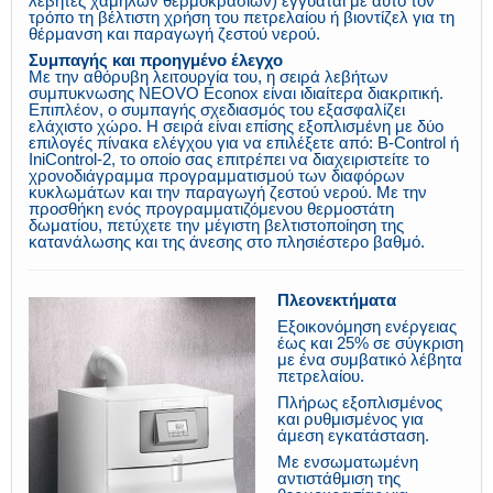
λέβητες χαμηλών θερμοκρασιών) εγγυάται με αυτό τον
τρόπο τη βέλτιστη χρήση του πετρελαίου ή βιοντίζελ για τη
θέρμανση και παραγωγή ζεστού νερού.
Συμπαγής και προηγμένο έλεγχο
Με την αθόρυβη λειτουργία του, η σειρά λεβήτων
συμπυκνωσης NEOVO Econox είναι ιδιαίτερα διακριτική.
Επιπλέον, ο συμπαγής σχεδιασμός του εξασφαλίζει
ελάχιστο χώρο. Η σειρά είναι επίσης εξοπλισμένη με δύο
επιλογές πίνακα ελέγχου για να επιλέξετε από: B-Control ή
IniControl-2, το οποίο σας επιτρέπει να διαχειριστείτε το
χρονοδιάγραμμα προγραμματισμού των διαφόρων
κυκλωμάτων και την παραγωγή ζεστού νερού. Με την
προσθήκη ενός προγραμματιζόμενου θερμοστάτη
δωματίου, πετύχετε την μέγιστη βελτιστοποίηση της
κατανάλωσης και της άνεσης στο πλησιέστερο βαθμό.
Πλεονεκτήματα
Εξοικονόμηση ενέργειας
έως και 25% σε σύγκριση
με ένα συμβατικό λέβητα
πετρελαίου.
Πλήρως εξοπλισμένος
και ρυθμισμένος για
άμεση εγκατάσταση.
Με ενσωματωμένη
αντιστάθμιση της