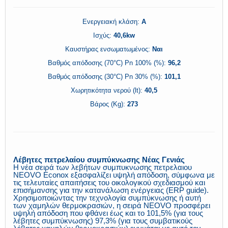
Ενεργειακή κλάση:
Α
Ισχύς:
40,6kw
Καυστήρας ενσωματωμένος:
Ναι
Βαθμός απόδοσης (70°C) Pn 100% (%):
96,2
Βαθμός απόδοσης (30°C) Pn 30% (%):
101,1
Χωρητικότητα νερού (lt):
40,5
Βάρος (Kg):
273
Λέβητες πετρελαίου συμπύκνωσης Νέας Γενιάς
Η νέα σειρά των λεβήτων συμπυκνωσης πετρελαιου
NEOVO Econox εξασφαλίζει υψηλή απόδοση, σύμφωνα με
τις τελευταίες απαιτήσεις του οικολογικού σχεδιασμού και
επισήμανσης για την κατανάλωση ενέργειας (ERP guide).
Χρησιμοποιώντας την τεχνολογία συμπύκνωσης ή αυτή
των χαμηλών θερμοκρασιών, η σειρά NEOVO προσφέρει
υψηλή απόδοση που φθάνει έως και το 101,5% (για τους
λέβητες συμπύκνωσης) 97,3% (για τους συμβατικούς