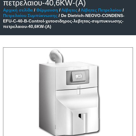
πετρελαιου-40,6KW-(Α)
Αρχική σελίδα
/
Θέρμανση
/
Λέβητες
/
Λέβητες Πετρελαίου
/
Πετρελαίου Συμπύκνωσης
/ De Dietrich-NEOVO-CONDENS-
EFU-C-40-B-Control-χυτοσιδηρος-λεβητας-συμπυκνωσης-
πετρελαιου-40,6KW-(Α)