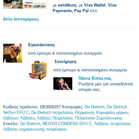
με
κατάθεση
, με
Viva Wallel
,
Viva
Payments,
Pay Pal
κλπ.
δείτε λεπτομέρειες
Εγκατάσταση
από έμπειρο & πιστοποιημένο συνεργείο
Συντήρηση
από έμπειρο & πιστοποιημένο συνεργείο
Πάντα δίπλα σας
Ρωτήστε μας για οποιαδήποτε
απορία σας
Κωδικός προϊόντος:
DE0000257
Κατηγορίες:
De Dietrich
,
De Dietrich
NeOvo EFU C
,
De Dietrich πετρελαίου
,
Θέρμανση
,
Κορυφαίες μάρκες
λέβητων
,
Λέβητες
,
Λέβητες Πετρελαίου
,
Πετρελαίου Συμπύκνωσης
Ετικέτες:
De Dietrich
,
NEOVO CONDENS EFU C
,
Λέβητας πετρελαίου
,
Λέβητας συμπύκνωσης πετρελαίου