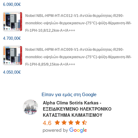
6.090,00
€
Nobel NBL-HPM-HT-AC012-V1-Αντλία-θερμότητας-R290-
monobloc-υψηλών-θερμοκρασιων-(75°C)-ψύξη-θέρμανση-Wi-
Fi-1PH-10,8/12,2kw-A+/A+++
4.700,00
€
Nobel NBL-HPM-HT-AC009-V1-Αντλία-θερμότητας-R290-
monobloc-υψηλών-θερμοκρασιων-(75°C)-ψύξη-θέρμανση-Wi-
Fi-1PH-8,85/9,15kw-A+/A+++
4.050,00
€
Είπαν για εμάς στη Google
Alpha Clima Sotiris Karkas -
ΕΞΕΙΔΙΚΕΥΜΕΝΟ ΗΛΕΚΤΡΟΝΙΚΟ
ΚΑΤΑΣΤΗΜΑ ΚΛΙΜΑΤΙΣΜΟΥ
4.6