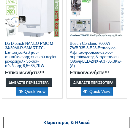
De Dietrich NANEO PMC-M-
Bosch Condens 7000W
34/39MI-R-SMART-TC-
ZWBR35-3-E23-Επιτοίχιος-
Επιτοίχιος-λέβητας-
Λέβητας-φυσικού-αερίου-
συμπύκνωσης-φυσικού-αερίου-
συμπύκνωσης-&-προπανίου-
με-ορειχάλκινο-σετ-
Οθόνη-LED-ZNX-9,3~35,3Kw-
σύνδεσης-8,5~35,7KW
(Α)
Επικοινωνήστε!!!
Επικοινωνήστε!!!
ΔΙΑΒΆΣΤΕ ΠΕΡΙΣΣΌΤΕΡΑ
ΔΙΑΒΆΣΤΕ ΠΕΡΙΣΣΌΤΕΡΑ
Quick View
Quick View
Κλιματισμός & Ηλιακά