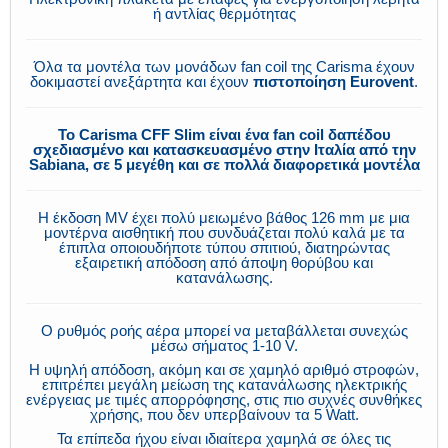
ή αντλίας θερμότητας
Όλα τα μοντέλα των μονάδων fan coil της Carisma έχουν
δοκιμαστεί ανεξάρτητα και έχουν
πιστοποίηση Eurovent
.
Το Carisma CFF Slim είναι ένα fan coil δαπέδου
σχεδιασμένο και κατασκευασμένο στην Ιταλία από την
Sabiana, σε 5 μεγέθη και σε πολλά διαφορετικά μοντέλα
Η έκδοση MV έχει πολύ μειωμένο βάθος 126 mm με μια
μοντέρνα αισθητική που συνδυάζεται πολύ καλά με τα
έπιπλα οποιουδήποτε τύπου σπιτιού, διατηρώντας
εξαιρετική απόδοση από άποψη θορύβου και
κατανάλωσης.
Ο ρυθμός ροής αέρα μπορεί να μεταβάλλεται συνεχώς
μέσω σήματος 1-10 V.
Η υψηλή απόδοση, ακόμη και σε χαμηλό αριθμό στροφών,
επιτρέπει μεγάλη μείωση της κατανάλωσης ηλεκτρικής
ενέργειας με τιμές απορρόφησης, στις πιο συχνές συνθήκες
χρήσης, που δεν υπερβαίνουν τα 5 Watt.
Τα επίπεδα ήχου είναι ιδιαίτερα χαμηλά σε όλες τις