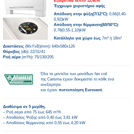
Εξαιρετικά λεπτό 12,6cm
Έγχρωμο χειριστήριο αφής
Απόδοση στην ψύξη(7/12°C):
0,66(0,40-
0,92)kW
Απόδοση στην θέρμανση(60/50°C):
0,78(0,55-1,10)kW
Κατάλληλο για χώρο έως
7m² ή 18m³
Διαστάσεις
(ΜxΥxΒ)(mm)
:
640x580x126
Θόρυβος
(db)
:
22/31/41
Ροή αέρα
(m³/h)
:
75/130/205
Όλα τα μοντέλα των μονάδων fan coil
της Carisma έχουν δοκιμαστεί το κάθε ένα
ανεξάρτητα
και έχουν
πιστοποίηση Eurovent.
Διαθέσιμα σε 5 μεγέθη.
– Ροή αέρα από 75 έως 645 m³/h
– Αποδόσεις Ψύξης από 0,40 έως 3,81 kW
– Αποδόσεις θέρμανσης από 0,55 έως 4,20 kW