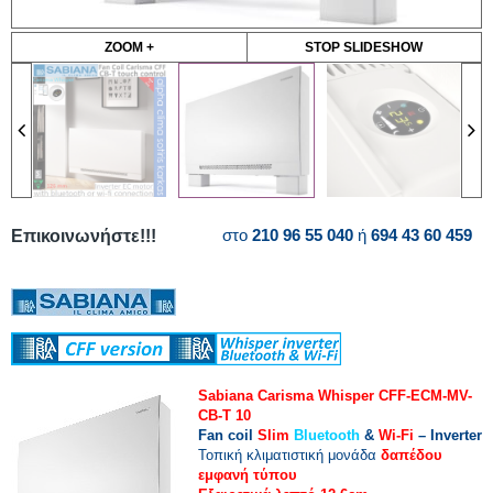
ZOOM +
STOP SLIDESHOW
στο
210 96 55 040
ή
694 43 60 459
Επικοινωνήστε!!!
Sabiana Carisma Whisper CFF-ECM-MV-
CB-T 10
Fan coil
Slim
Bluetooth
&
Wi-Fi
– Inverter
Τοπική κλιματιστική μονάδα
δαπέδου
εμφανή τύπου