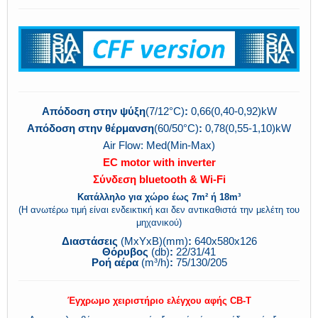
Απόδοση στην ψύξη
(7/12°C)
:
0,66(0,40-0,92)kW
Απόδοση στην θέρμανση
(60/50°C)
:
0,78(0,55-1,10)kW
Air Flow: Med(Min-Max)
EC motor with inverter
Σύνδεση bluetooth & Wi-Fi
Κατάλληλο για χώρο έως 7m² ή 18m³
(Η ανωτέρω τιμή είναι ενδεικτική και δεν αντικαθιστά την μελέτη του
μηχανικού)
Διαστάσεις
(ΜxΥxΒ)(mm)
:
640x580x126
Θόρυβος
(db)
:
22/31/41
Ροή αέρα
(m³/h)
:
75/130/205
Έγχρωμο χειριστήριο ελέγχου αφής CB-T