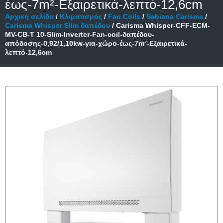
έως-7m²-Εξαιρετικά-λεπτό-12,6cm
Αρχική σελίδα
/
Κλιματισμός
/
Fan Coils
/
Sabiana Carisma
/
Carisma Whisper Slim δαπέδου
/ Carisma Whisper-CFF-ECM-
MV-CB-T 10-Slim-Inverter-Fan-coil-δαπέδου-
απόδοσης-0,92/1,10kw-για-χώρο-έως-7m²-Εξαιρετικά-
λεπτό-12,6cm