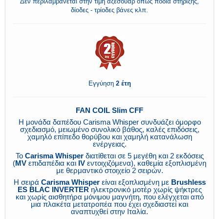
Δεν περιλαμβάνεται στην τιμή αξεσουάρ όπως πόδια στήριξης,
δίοδες - τρίοδες βάνες κλπ.
Εγγύηση
2 έτη
FAN COIL Slim CFF
Η μονάδα δαπέδου Carisma Whisper συνδυάζει όμορφο
σχεδιασμό, μειωμένο συνολικό βάθος, καλές επιδόσεις,
χαμηλό επίπεδο θορύβου και χαμηλή κατανάλωση
ενέργειας.
Το
Carisma Whisper
διατίθεται σε 5 μεγέθη και 2 εκδόσεις
(
MV
επιδαπέδια και
IV
εντοιχιζόμενα), καθεμία εξοπλισμένη
με θερμαντικό στοιχείο 2 σειρών.
Η σειρά
Carisma Whisper
είναι εξοπλισμένη με
Brushless
ES BLAC INVERTER
ηλεκτρονικό μοτέρ χωρίς ψήκτρες
και χωρίς αισθητήρα μόνιμου μαγνήτη, που ελέγχεται από
μια πλακέτα μετατροπέα που έχει σχεδιαστεί και
αναπτυχθεί στην Ιταλία.