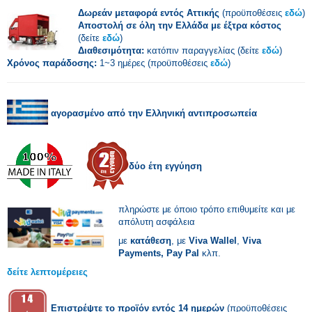
Δωρεάν μεταφορά εντός Αττικής
(προϋποθέσεις
εδώ
)
Αποστολή σε όλη την Ελλάδα με έξτρα κόστος
(δείτε
εδώ
)
Διαθεσιμότητα:
κατόπιν παραγγελίας (δείτε
εδώ
)
Χρόνος παράδοσης:
1~3 ημέρες (προϋποθέσεις
εδώ
)
αγορασμένο από την Ελληνική αντιπροσωπεία
δύο έτη εγγύηση
πληρώστε με όποιο τρόπο επιθυμείτε και με
απόλυτη ασφάλεια
με
κατάθεση
, με
Viva Wallel
,
Viva
Payments,
Pay Pal
κλπ.
δείτε λεπτομέρειες
Επιστρέψτε το προϊόν εντός 14 ημερών
(προϋποθέσεις