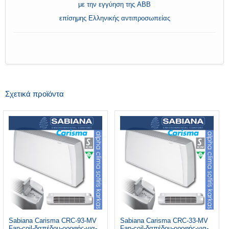
με την εγγύηση της ABB
επίσημης Ελληνικής αντιπροσωπείας
Σχετικά προϊόντα
Sabiana Carisma CRC-93-MV
Sabiana Carisma CRC-33-MV
Fan-coil-δαπέδου-οροφής-για-
Fan-coil-δαπέδου-οροφής-για-