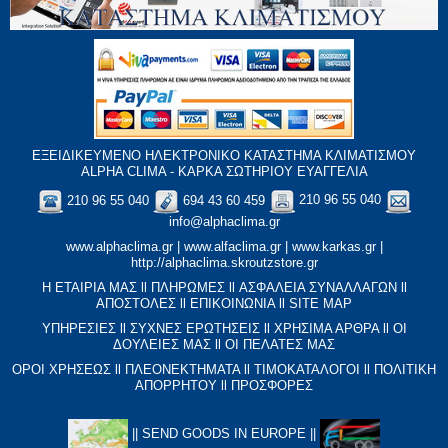
ΕΞΕΙΔΙΚΕΥΜΕΝΟ ΗΛΕΚΤΡΟΝΙΚΟ ΚΑΤΑΣΤΗΜΑ ΚΛΙΜΑΤΙΣΜΟΥ
ALPHA CLIMA - ΚΑΡΚΑ ΣΩΤΗΡΙΟΥ ΕΥΑΓΓΕΛΙΑ
210 96 55 040
694 43 60 459
210 96 55 040
info@alphaclima.gr
www.alphaclima.gr
|
www.alfaclima.gr
|
www.karkas.gr
|
http://alphaclima.skroutzstore.gr
Η ΕΤΑΙΡΙΑ ΜΑΣ
ll
ΠΛΗΡΩΜΕΣ
ll
ΑΣΦΑΛΕΙΑ ΣΥΝΑΛΛΑΓΩΝ
ll
ΑΠΟΣΤΟΛΕΣ
ll
ΕΠΙΚΟΙΝΩΝΙΑ
ll
SITE MAP
ΥΠΗΡΕΣΙΕΣ
ll
ΣΥΧΝΕΣ ΕΡΩΤΗΣΕΙΣ
ll
XΡΗΣΙΜΑ ΑΡΘΡΑ
ll
ΟΙ
ΔΟΥΛΕΙΕΣ ΜΑΣ
ll
ΟΙ ΠΕΛΑΤΕΣ ΜΑΣ
ΟΡΟΙ ΧΡΗΣΕΩΣ
ll
ΠΛΕΟΝΕΚΤΗΜΑΤΑ
ll
ΤΙΜΟΚΑΤΑΛΟΓΟΙ
ll
ΠΟΛΙΤΙΚΗ
ΑΠΟΡΡΗΤΟΥ
ll
ΠΡΟΣΦΟΡΕΣ
||
SEND GOODS IN EUROPE
||