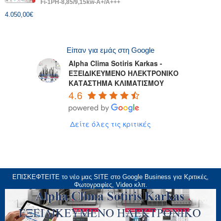
Fi-1PH-8,85/9,15kw-A+/A+++
4.050,00
€
Είπαν για εμάς στη Google
Alpha Clima Sotiris Karkas -
ΕΞΕΙΔΙΚΕΥΜΕΝΟ ΗΛΕΚΤΡΟΝΙΚΟ
ΚΑΤΑΣΤΗΜΑ ΚΛΙΜΑΤΙΣΜΟΥ
4.6
Δείτε όλες τις κριτικές
ΕΠΙΣΚΕΦΤΕΙΤΕ το νέο μας
SITE
στο Google Business για Κριτικές,
Φωτογραφίες, Video κλπ.