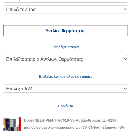
Αντλίες θερμότητας
Επιλέξτε εταιρία
Επιλέξτε kwh σε όλες τις εταιρίες
Προϊόντα
Nobel NBL-HPM-HT-AC016-V3-Αντλία-θερμότητας-R290-
monobloc-υψηλών-θερμοκρασιων-(75°C)-ψύξη-θέρμανση-Wi-