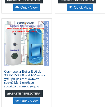
Quick View
Quick View
Cosmosolar Boiler BLGLL
3000-1P-3000lt-GLASS-από-
χάλυβα-με-επισμάλτωση-
εμαγιέ-Με-1-σταθερό-
εναλλάκτη-και-μαγνησίο
ΔΙΑΒΆΣΤΕ ΠΕΡΙΣΣΌΤΕΡΑ
Quick View