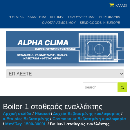
ΚΑΛΑΘΙ
Η ΕΤΑΙΡΊΑ
ΚΑΤΆΣΤΗΜΑ
ΚΡΙΤΙΚΕΣ
ΟΙ ΔΟΥΛΕΙΈΣ ΜΑΣ
ΕΠΙΚΟΙΝΩΝΊΑ
Ο ΛΟΓΑΡΙΑΣΜΌΣ ΜΟΥ
SEND GOODS IN EUROPE
Boiler-1 σταθερός εναλλάκτης
Αρχική σελίδα
/
Ηλιακοί
/
Δοχεία Βεβιασμένης κυκλοφορίας
/
a.Εταιρίες Βεβιασμένης
/
Cosmosolar Βεβιασμένη κυκλοφορία
/
Μπόϊλερ 1500-3000L
/ Boiler-1 σταθερός εναλλάκτης