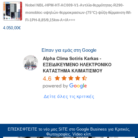
Nobel NBL-HPM-HT-AC009-V1-Αντλία-θερμότητας-R290-
monobloc-υψηλών-θερμοκρασιων-(75°C)-ψύξη-θέρμανση-Wi-
Fi-1PH-8,85/9,15kw-A+/A+++
4.050,00
€
Είπαν για εμάς στη Google
Alpha Clima Sotiris Karkas -
ΕΞΕΙΔΙΚΕΥΜΕΝΟ ΗΛΕΚΤΡΟΝΙΚΟ
ΚΑΤΑΣΤΗΜΑ ΚΛΙΜΑΤΙΣΜΟΥ
4.6
Δείτε όλες τις κριτικές
ΕΠΙΣΚΕΦΤΕΙΤΕ το νέο μας
SITE
στο Google Business για Κριτικές,
Φωτογραφίες, Video κλπ.