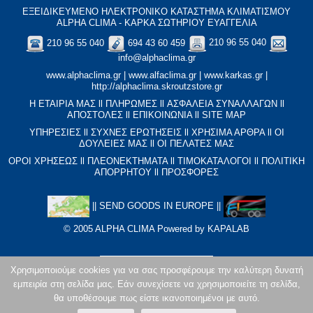
ΕΞΕΙΔΙΚΕΥΜΕΝΟ ΗΛΕΚΤΡΟΝΙΚΟ ΚΑΤΑΣΤΗΜΑ ΚΛΙΜΑΤΙΣΜΟΥ
ALPHA CLIMA - ΚΑΡΚΑ ΣΩΤΗΡΙΟΥ ΕΥΑΓΓΕΛΙΑ
210 96 55 040
694 43 60 459
210 96 55 040
info@alphaclima.gr
www.alphaclima.gr
|
www.alfaclima.gr
|
www.karkas.gr
|
http://alphaclima.skroutzstore.gr
Η ΕΤΑΙΡΙΑ ΜΑΣ
ll
ΠΛΗΡΩΜΕΣ
ll
ΑΣΦΑΛΕΙΑ ΣΥΝΑΛΛΑΓΩΝ
ll
ΑΠΟΣΤΟΛΕΣ
ll
ΕΠΙΚΟΙΝΩΝΙΑ
ll
SITE MAP
ΥΠΗΡΕΣΙΕΣ
ll
ΣΥΧΝΕΣ ΕΡΩΤΗΣΕΙΣ
ll
XΡΗΣΙΜΑ ΑΡΘΡΑ
ll
ΟΙ
ΔΟΥΛΕΙΕΣ ΜΑΣ
ll
ΟΙ ΠΕΛΑΤΕΣ ΜΑΣ
ΟΡΟΙ ΧΡΗΣΕΩΣ
ll
ΠΛΕΟΝΕΚΤΗΜΑΤΑ
ll
ΤΙΜΟΚΑΤΑΛΟΓΟΙ
ll
ΠΟΛΙΤΙΚΗ
ΑΠΟΡΡΗΤΟΥ
ll
ΠΡΟΣΦΟΡΕΣ
||
SEND GOODS IN EUROPE
||
© 2005 ALPHA CLIMA Powered by
KAPALAB
Χρησιμοποιούμε cookies για να σας προσφέρουμε την καλύτερη δυνατή
εμπειρία στη σελίδα μας. Εάν συνεχίσετε να χρησιμοποιείτε τη σελίδα,
θα υποθέσουμε πως είστε ικανοποιημένοι με αυτό.