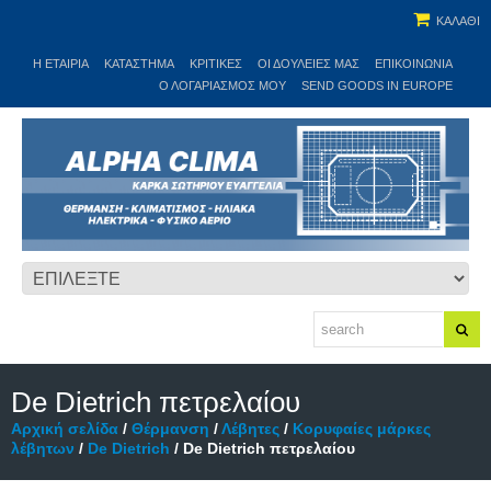
ΚΑΛΑΘΙ
Η ΕΤΑΙΡΊΑ
ΚΑΤΆΣΤΗΜΑ
ΚΡΙΤΙΚΕΣ
ΟΙ ΔΟΥΛΕΙΈΣ ΜΑΣ
ΕΠΙΚΟΙΝΩΝΊΑ
Ο ΛΟΓΑΡΙΑΣΜΌΣ ΜΟΥ
SEND GOODS IN EUROPE
De Dietrich πετρελαίου
Αρχική σελίδα
/
Θέρμανση
/
Λέβητες
/
Κορυφαίες μάρκες
λέβητων
/
De Dietrich
/ De Dietrich πετρελαίου