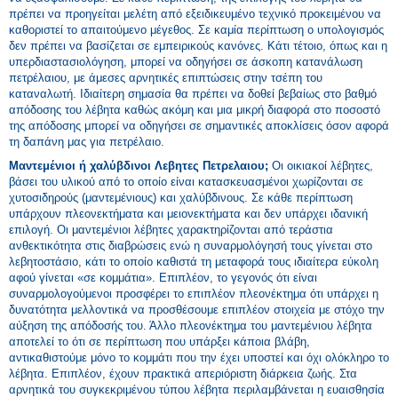
πρέπει να προηγείται μελέτη από εξειδικευμένο τεχνικό προκειμένου να
καθοριστεί το απαιτούμενο μέγεθος. Σε καμία περίπτωση ο υπολογισμός
δεν πρέπει να βασίζεται σε εμπειρικούς κανόνες. Κάτι τέτοιο, όπως και η
υπερδιαστασιολόγηση, μπορεί να οδηγήσει σε άσκοπη κατανάλωση
πετρέλαιου, με άμεσες αρνητικές επιπτώσεις στην τσέπη του
καταναλωτή. Ιδιαίτερη σημασία θα πρέπει να δοθεί βεβαίως στο βαθμό
απόδοσης του λέβητα καθώς ακόμη και μια μικρή διαφορά στο ποσοστό
της απόδοσης μπορεί να οδηγήσει σε σημαντικές αποκλίσεις όσον αφορά
τη δαπάνη μας για πετρέλαιο.
Μαντεμένιοι ή χαλύβδινοι Λεβητες Πετρελαιου;
Οι οικιακοί λέβητες,
βάσει του υλικού από το οποίο είναι κατασκευασμένοι χωρίζονται σε
χυτοσιδηρούς (μαντεμένιους) και χαλύβδινους. Σε κάθε περίπτωση
υπάρχουν πλεονεκτήματα και μειονεκτήματα και δεν υπάρχει ιδανική
επιλογή. Οι μαντεμένιοι λέβητες χαρακτηρίζονται από τεράστια
ανθεκτικότητα στις διαβρώσεις ενώ η συναρμολόγησή τους γίνεται στο
λεβητοστάσιο, κάτι το οποίο καθιστά τη μεταφορά τους ιδιαίτερα εύκολη
αφού γίνεται «σε κομμάτια». Επιπλέον, το γεγονός ότι είναι
συναρμολογούμενοι προσφέρει το επιπλέον πλεονέκτημα ότι υπάρχει η
δυνατότητα μελλοντικά να προσθέσουμε επιπλέον στοιχεία με στόχο την
αύξηση της απόδοσής του. Άλλο πλεονέκτημα του μαντεμένιου λέβητα
αποτελεί το ότι σε περίπτωση που υπάρξει κάποια βλάβη,
αντικαθιστούμε μόνο το κομμάτι που την έχει υποστεί και όχι ολόκληρο το
λέβητα. Επιπλέον, έχουν πρακτικά απεριόριστη διάρκεια ζωής. Στα
αρνητικά του συγκεκριμένου τύπου λέβητα περιλαμβάνεται η ευαισθησία