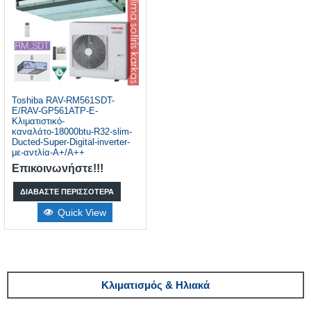
Toshiba RAV-RM561SDT-
E/RAV-GP561ATP-E-
Κλιματιστικό-
καναλάτο-18000btu-R32-slim-
Ducted-Super-Digital-inverter-
με-αντλία-A+/A++
Επικοινωνήστε!!!
ΔΙΑΒΆΣΤΕ ΠΕΡΙΣΣΌΤΕΡΑ
Quick View
Κλιματισμός & Ηλιακά