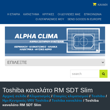
ΚΑΛΑΘΙ
Η ΕΤΑΙΡΊΑ
ΚΑΤΆΣΤΗΜΑ
ΚΡΙΤΙΚΕΣ
ΟΙ ΔΟΥΛΕΙΈΣ ΜΑΣ
ΕΠΙΚΟΙΝΩΝΊΑ
Ο ΛΟΓΑΡΙΑΣΜΌΣ ΜΟΥ
SEND GOODS IN EUROPE
Toshiba καναλάτο RM SDT Slim
Αρχική σελίδα
/
Κλιματισμός
/
Εταιρίες κλιματισμού
/
Toshiba
/
Ημι-Κεντρικός-VRV Toshiba
/
Toshiba καναλάτο
/ Toshiba
καναλάτο RM SDT Slim