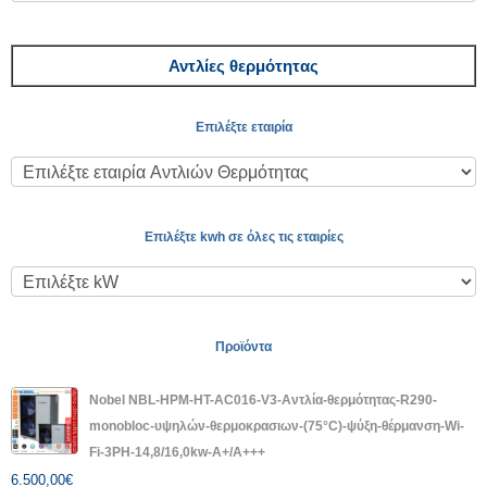
Αντλίες θερμότητας
Επιλέξτε εταιρία
Επιλέξτε kwh σε όλες τις εταιρίες
Προϊόντα
Nobel NBL-HPM-HT-AC016-V3-Αντλία-θερμότητας-R290-
monobloc-υψηλών-θερμοκρασιων-(75°C)-ψύξη-θέρμανση-Wi-
Fi-3PH-14,8/16,0kw-A+/A+++
6.500,00
€