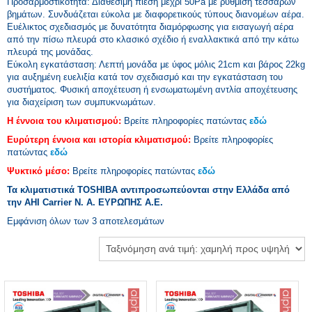
Προσαρμοστικότητα: Διαθέσιμη πίεση μέχρι 50Ρa με ρύθμιση τεσσάρων
βημάτων. Συνδυάζεται εύκολα με διαφορετικούς τύπους διανομέων αέρα.
Ευέλικτος σχεδιασμός με δυνατότητα διαμόρφωσης για εισαγωγή αέρα
από την πίσω πλευρά στο κλασικό σχέδιο ή εναλλακτικά από την κάτω
πλευρά της μονάδας.
Εύκολη εγκατάσταση: Λεπτή μονάδα με ύφος μόλις 21cm και βάρος 22kg
για αυξημένη ευελιξία κατά τον σχεδιασμό και την εγκατάσταση του
συστήματος. Φυσική αποχέτευση ή ενσωματωμένη αντλία αποχέτευσης
για διαχείριση των συμπυκνωμάτων.
Η έννοια του κλιματισμού:
Βρείτε πληροφορίες πατώντας
εδώ
Ευρύτερη έννοια και ιστορία κλιματισμού:
Βρείτε πληροφορίες
πατώντας
εδώ
Ψυκτικό μέσο:
Βρείτε πληροφορίες πατώντας
εδώ
Τα κλιματιστικά TOSHIBA αντιπροσωπεύονται στην Ελλάδα από
την AHI Carrier Ν. Α. ΕΥΡΩΠΗΣ Α.Ε.
Εμφάνιση όλων των 3 αποτελεσμάτων