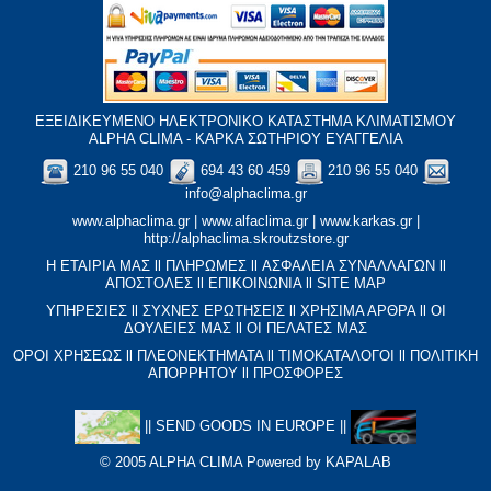
ΕΞΕΙΔΙΚΕΥΜΕΝΟ ΗΛΕΚΤΡΟΝΙΚΟ ΚΑΤΑΣΤΗΜΑ ΚΛΙΜΑΤΙΣΜΟΥ
ALPHA CLIMA - ΚΑΡΚΑ ΣΩΤΗΡΙΟΥ ΕΥΑΓΓΕΛΙΑ
210 96 55 040
694 43 60 459
210 96 55 040
info@alphaclima.gr
www.alphaclima.gr
|
www.alfaclima.gr
|
www.karkas.gr
|
http://alphaclima.skroutzstore.gr
Η ΕΤΑΙΡΙΑ ΜΑΣ
ll
ΠΛΗΡΩΜΕΣ
ll
ΑΣΦΑΛΕΙΑ ΣΥΝΑΛΛΑΓΩΝ
ll
ΑΠΟΣΤΟΛΕΣ
ll
ΕΠΙΚΟΙΝΩΝΙΑ
ll
SITE MAP
ΥΠΗΡΕΣΙΕΣ
ll
ΣΥΧΝΕΣ ΕΡΩΤΗΣΕΙΣ
ll
XΡΗΣΙΜΑ ΑΡΘΡΑ
ll
ΟΙ
ΔΟΥΛΕΙΕΣ ΜΑΣ
ll
ΟΙ ΠΕΛΑΤΕΣ ΜΑΣ
ΟΡΟΙ ΧΡΗΣΕΩΣ
ll
ΠΛΕΟΝΕΚΤΗΜΑΤΑ
ll
ΤΙΜΟΚΑΤΑΛΟΓΟΙ
ll
ΠΟΛΙΤΙΚΗ
ΑΠΟΡΡΗΤΟΥ
ll
ΠΡΟΣΦΟΡΕΣ
||
SEND GOODS IN EUROPE
||
© 2005 ALPHA CLIMA Powered by
KAPALAB