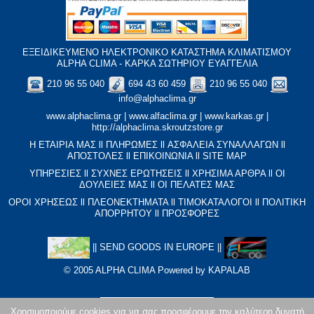
ΕΞΕΙΔΙΚΕΥΜΕΝΟ ΗΛΕΚΤΡΟΝΙΚΟ ΚΑΤΑΣΤΗΜΑ ΚΛΙΜΑΤΙΣΜΟΥ
ALPHA CLIMA - ΚΑΡΚΑ ΣΩΤΗΡΙΟΥ ΕΥΑΓΓΕΛΙΑ
210 96 55 040
694 43 60 459
210 96 55 040
info@alphaclima.gr
www.alphaclima.gr
|
www.alfaclima.gr
|
www.karkas.gr
|
http://alphaclima.skroutzstore.gr
Η ΕΤΑΙΡΙΑ ΜΑΣ
ll
ΠΛΗΡΩΜΕΣ
ll
ΑΣΦΑΛΕΙΑ ΣΥΝΑΛΛΑΓΩΝ
ll
ΑΠΟΣΤΟΛΕΣ
ll
ΕΠΙΚΟΙΝΩΝΙΑ
ll
SITE MAP
ΥΠΗΡΕΣΙΕΣ
ll
ΣΥΧΝΕΣ ΕΡΩΤΗΣΕΙΣ
ll
XΡΗΣΙΜΑ ΑΡΘΡΑ
ll
ΟΙ
ΔΟΥΛΕΙΕΣ ΜΑΣ
ll
ΟΙ ΠΕΛΑΤΕΣ ΜΑΣ
ΟΡΟΙ ΧΡΗΣΕΩΣ
ll
ΠΛΕΟΝΕΚΤΗΜΑΤΑ
ll
ΤΙΜΟΚΑΤΑΛΟΓΟΙ
ll
ΠΟΛΙΤΙΚΗ
ΑΠΟΡΡΗΤΟΥ
ll
ΠΡΟΣΦΟΡΕΣ
||
SEND GOODS IN EUROPE
||
© 2005 ALPHA CLIMA Powered by
KAPALAB
Χρησιμοποιούμε cookies για να σας προσφέρουμε την καλύτερη δυνατή