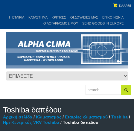
ΚΑΛΑΘΙ
Η ΕΤΑΙΡΊΑ
ΚΑΤΆΣΤΗΜΑ
ΚΡΙΤΙΚΕΣ
ΟΙ ΔΟΥΛΕΙΈΣ ΜΑΣ
ΕΠΙΚΟΙΝΩΝΊΑ
Ο ΛΟΓΑΡΙΑΣΜΌΣ ΜΟΥ
SEND GOODS IN EUROPE
Toshiba δαπέδου
Αρχική σελίδα
/
Κλιματισμός
/
Εταιρίες κλιματισμού
/
Toshiba
/
Ημι-Κεντρικός-VRV Toshiba
/ Toshiba δαπέδου