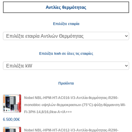
Αντλίες θερμότητας
Επιλέξτε εταιρία
Επιλέξτε kwh σε όλες τις εταιρίες
Προϊόντα
Nobel NBL-HPM-HT-AC016-V3-Αντλία-θερμότητας-R290-
monobloc-υψηλών-θερμοκρασιων-(75°C)-ψύξη-θέρμανση-Wi-
Fi-3PH-14,8/16,0kw-A+/A+++
6.500,00
€
Nobel NBL-HPM-HT-AC012-V3-Αντλία-θερμότητας-R290-