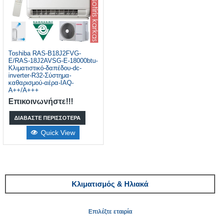
Toshiba RAS-B18J2FVG-
E/RAS-18J2AVSG-E-18000btu-
Κλιματιστικό-δαπέδου-dc-
inverter-R32-Σύστημα-
καθαρισμού-αέρα-IAQ-
A++/A+++
Επικοινωνήστε!!!
ΔΙΑΒΆΣΤΕ ΠΕΡΙΣΣΌΤΕΡΑ
Quick View
Κλιματισμός & Ηλιακά
Επιλέξτε εταιρία