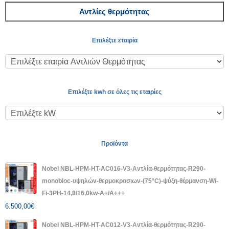
Αντλίες θερμότητας
Επιλέξτε εταιρία
Επιλέξτε kwh σε όλες τις εταιρίες
Προϊόντα
Nobel NBL-HPM-HT-AC016-V3-Αντλία-θερμότητας-R290-
monobloc-υψηλών-θερμοκρασιων-(75°C)-ψύξη-θέρμανση-Wi-
Fi-3PH-14,8/16,0kw-A+/A+++
6.500,00
€
Nobel NBL-HPM-HT-AC012-V3-Αντλία-θερμότητας-R290-