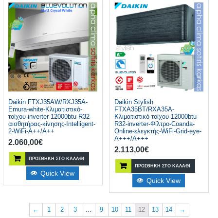
Daikin FTXJ35AW/RXJ35A-
Daikin Stylish
Emura-white-Κλιματιστικό-
FTXA35BT/RXA35A-
τοίχου-inverter-12000btu-R32-
Κλιματιστικό-τοίχου-12000btu-
αισθητήρας-κίνησης-Intelligent-
R32-inverter-Φίλτρο-Coanda-
2-WiFi-A++/A++
Online-ελεγκτής-WiFi-Grid-eye-
A+++/A+++
2.060,00
€
2.113,00
€
ΠΡΟΣΘΉΚΗ ΣΤΟ ΚΑΛΆΘΙ
ΠΡΟΣΘΉΚΗ ΣΤΟ ΚΑΛΆΘΙ
Quick View
Quick View
←
1
2
3
…
9
10
11
12
13
14
→