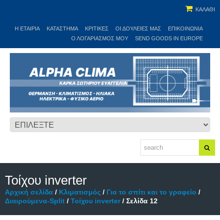
ΚΑΛΑΘΙ
Η ΕΤΑΙΡΊΑ
ΚΑΤΆΣΤΗΜΑ
ΚΡΙΤΙΚΕΣ
ΟΙ ΔΟΥΛΕΙΈΣ ΜΑΣ
ΕΠΙΚΟΙΝΩΝΊΑ
Ο ΛΟΓΑΡΙΑΣΜΌΣ ΜΟΥ
SEND GOODS IN EUROPE
Τοίχου inverter
Αρχική σελίδα
/
Κλιματισμός
/
Για το σπίτι και το γραφείο
/
Διαιρούμενα-Split
/
Τοίχου inverter
/ Σελίδα 12