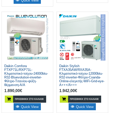
Quick View
Daikin Comfora
Daikin Stylish
FTXP71L/RXP71L-
FTXA35AW/RXA35A-
Κλιματιστικό-τοίχου-24000btu-
Κλιματιστικό-τοίχου-12000btu-
R32-Bluevolution-inverter-
R32-inverter-Φίλτρο-Coanda-
Φίλτρο-Τιτανίου-ψύξη-
Online-ελεγκτής-WiFi-Grid-eye-
θέρμανση-A/A
A+++/A+++
1.890,00
€
1.942,00
€
ΠΡΟΣΘΉΚΗ ΣΤΟ ΚΑΛΆΘΙ
ΠΡΟΣΘΉΚΗ ΣΤΟ ΚΑΛΆΘΙ
Quick View
Quick View