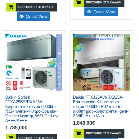
ΠΡΟΣΘΉΚΗ ΣΤΟ ΚΑΛΆΘΙ
ΠΡΟΣΘΉΚΗ ΣΤΟ ΚΑΛΆΘΙ
Quick View
Quick View
Daikin Stylish
Daikin FTXJ25AW/RXJ25A-
FTXA25BS/RXA25A-
Emura-white-Κλιματιστικό-
Κλιματιστικό-τοίχου-9000btu-
τοίχου-9000btu-R32-inverter-
R32-inverter-Φίλτρο-Coanda-
αισθητήρας-κίνησης-Intelligent-
Online-ελεγκτής-WiFi-Grid-eye-
2-WiFi-A+++/A++
A+++/A+++
1.840,00
€
1.785,00
€
ΠΡΟΣΘΉΚΗ ΣΤΟ ΚΑΛΆΘΙ
ΠΡΟΣΘΉΚΗ ΣΤΟ ΚΑΛΆΘΙ