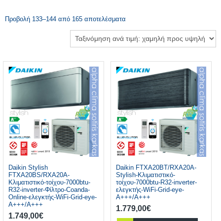
Προβολή 133–144 από 165 αποτελέσματα
Daikin Stylish
Daikin FTXA20BT/RXA20A-
FTXA20BS/RXA20A-
Stylish-Κλιματιστικό-
Κλιματιστικό-τοίχου-7000btu-
τοίχου-7000btu-R32-inverter-
R32-inverter-Φίλτρο-Coanda-
ελεγκτής-WiFi-Grid-eye-
Online-ελεγκτής-WiFi-Grid-eye-
A+++/A+++
A+++/A+++
1.779,00
€
1.749,00
€