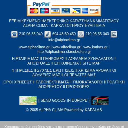
ΕΞΕΙΔΙΚΕΥΜΕΝΟ ΗΛΕΚΤΡΟΝΙΚΟ ΚΑΤΑΣΤΗΜΑ ΚΛΙΜΑΤΙΣΜΟΥ
ALPHA CLIMA - ΚΑΡΚΑ ΣΩΤΗΡΙΟΥ ΕΥΑΓΓΕΛΙΑ
210 96 55 040
694 43 60 459
210 96 55 040
info@alphaclima.gr
www.alphaclima.gr
|
www.alfaclima.gr
|
www.karkas.gr
|
http://alphaclima.skroutzstore.gr
Η ΕΤΑΙΡΙΑ ΜΑΣ
ll
ΠΛΗΡΩΜΕΣ
ll
ΑΣΦΑΛΕΙΑ ΣΥΝΑΛΛΑΓΩΝ
ll
ΑΠΟΣΤΟΛΕΣ
ll
ΕΠΙΚΟΙΝΩΝΙΑ
ll
SITE MAP
ΥΠΗΡΕΣΙΕΣ
ll
ΣΥΧΝΕΣ ΕΡΩΤΗΣΕΙΣ
ll
XΡΗΣΙΜΑ ΑΡΘΡΑ
ll
ΟΙ
ΔΟΥΛΕΙΕΣ ΜΑΣ
ll
ΟΙ ΠΕΛΑΤΕΣ ΜΑΣ
ΟΡΟΙ ΧΡΗΣΕΩΣ
ll
ΠΛΕΟΝΕΚΤΗΜΑΤΑ
ll
ΤΙΜΟΚΑΤΑΛΟΓΟΙ
ll
ΠΟΛΙΤΙΚΗ
ΑΠΟΡΡΗΤΟΥ
ll
ΠΡΟΣΦΟΡΕΣ
||
SEND GOODS IN EUROPE
||
© 2005 ALPHA CLIMA Powered by
KAPALAB
Χρησιμοποιούμε cookies για να σας προσφέρουμε την καλύτερη δυνατή