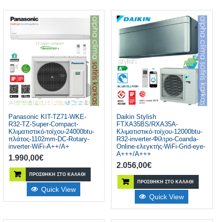
Panasonic KIT-TZ71-WKE-
Daikin Stylish
R32-TZ-Super-Compact-
FTXA35BS/RXA35A-
Κλιματιστικό-τοίχου-24000btu-
Κλιματιστικό-τοίχου-12000btu-
πλάτος-1102mm-DC-Rotary-
R32-inverter-Φίλτρο-Coanda-
inverter-WiFi-A++/A+
Online-ελεγκτής-WiFi-Grid-eye-
A+++/A+++
1.990,00
€
2.056,00
€
ΠΡΟΣΘΉΚΗ ΣΤΟ ΚΑΛΆΘΙ
ΠΡΟΣΘΉΚΗ ΣΤΟ ΚΑΛΆΘΙ
Quick View
Quick View