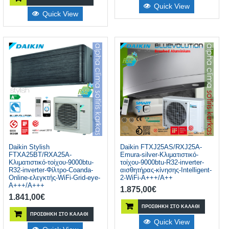
Quick View
Quick View
Daikin Stylish
Daikin FTXJ25AS/RXJ25A-
FTXA25BT/RXA25A-
Emura-silver-Κλιματιστικό-
Κλιματιστικό-τοίχου-9000btu-
τοίχου-9000btu-R32-inverter-
R32-inverter-Φίλτρο-Coanda-
αισθητήρας-κίνησης-Intelligent-
Online-ελεγκτής-WiFi-Grid-eye-
2-WiFi-A+++/A++
A+++/A+++
1.875,00
€
1.841,00
€
ΠΡΟΣΘΉΚΗ ΣΤΟ ΚΑΛΆΘΙ
ΠΡΟΣΘΉΚΗ ΣΤΟ ΚΑΛΆΘΙ
Quick View