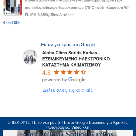
Nobel NBL-HPM-HT-AC009-V1-Αντλία-θερμότητας-R290-
monobloc-υψηλών-θερμοκρασιων-(75°C)-ψύξη-θέρμανση-Wi-
Fi-1PH-8,85/9,15kw-A+/A+++
4.050,00
€
Είπαν για εμάς στη Google
Alpha Clima Sotiris Karkas -
ΕΞΕΙΔΙΚΕΥΜΕΝΟ ΗΛΕΚΤΡΟΝΙΚΟ
ΚΑΤΑΣΤΗΜΑ ΚΛΙΜΑΤΙΣΜΟΥ
4.6
Δείτε όλες τις κριτικές
ΕΠΙΣΚΕΦΤΕΙΤΕ το νέο μας
SITE
στο Google Business για Κριτικές,
Φωτογραφίες, Video κλπ.