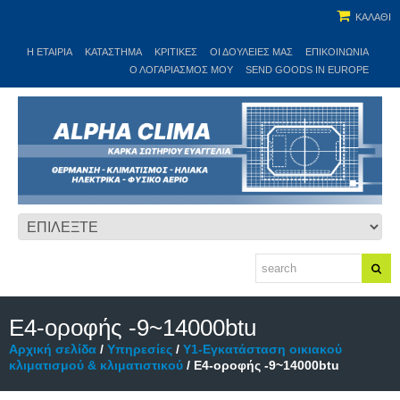
ΚΑΛΑΘΙ
Η ΕΤΑΙΡΊΑ
ΚΑΤΆΣΤΗΜΑ
ΚΡΙΤΙΚΕΣ
ΟΙ ΔΟΥΛΕΙΈΣ ΜΑΣ
ΕΠΙΚΟΙΝΩΝΊΑ
Ο ΛΟΓΑΡΙΑΣΜΌΣ ΜΟΥ
SEND GOODS IN EUROPE
Ε4-οροφής -9~14000btu
Αρχική σελίδα
/
Υπηρεσίες
/
Υ1-Εγκατάσταση οικιακού
κλιματισμού & κλιματιστικού
/ Ε4-οροφής -9~14000btu