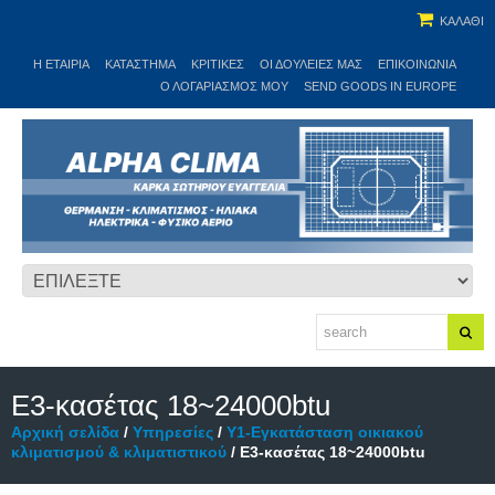
ΚΑΛΑΘΙ
Η ΕΤΑΙΡΊΑ
ΚΑΤΆΣΤΗΜΑ
ΚΡΙΤΙΚΕΣ
ΟΙ ΔΟΥΛΕΙΈΣ ΜΑΣ
ΕΠΙΚΟΙΝΩΝΊΑ
Ο ΛΟΓΑΡΙΑΣΜΌΣ ΜΟΥ
SEND GOODS IN EUROPE
Ε3-κασέτας 18~24000btu
Αρχική σελίδα
/
Υπηρεσίες
/
Υ1-Εγκατάσταση οικιακού
κλιματισμού & κλιματιστικού
/ Ε3-κασέτας 18~24000btu