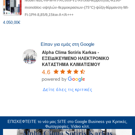
Nobel NBL-HPM-HT-AC009-V1-Αντλία-θερμότητας-R290-
monobloc-υψηλών-θερμοκρασιων-(75°C)-ψύξη-θέρμανση-Wi-
Fi-1PH-8,85/9,15kw-A+/A+++
4.050,00
€
Είπαν για εμάς στη Google
Alpha Clima Sotiris Karkas -
ΕΞΕΙΔΙΚΕΥΜΕΝΟ ΗΛΕΚΤΡΟΝΙΚΟ
ΚΑΤΑΣΤΗΜΑ ΚΛΙΜΑΤΙΣΜΟΥ
4.6
Δείτε όλες τις κριτικές
ΕΠΙΣΚΕΦΤΕΙΤΕ το νέο μας
SITE
στο Google Business για Κριτικές,
Φωτογραφίες, Video κλπ.