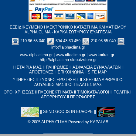
ΕΞΕΙΔΙΚΕΥΜΕΝΟ ΗΛΕΚΤΡΟΝΙΚΟ ΚΑΤΑΣΤΗΜΑ ΚΛΙΜΑΤΙΣΜΟΥ
ALPHA CLIMA - ΚΑΡΚΑ ΣΩΤΗΡΙΟΥ ΕΥΑΓΓΕΛΙΑ
210 96 55 040
694 43 60 459
210 96 55 040
info@alphaclima.gr
www.alphaclima.gr
|
www.alfaclima.gr
|
www.karkas.gr
|
http://alphaclima.skroutzstore.gr
Η ΕΤΑΙΡΙΑ ΜΑΣ
ll
ΠΛΗΡΩΜΕΣ
ll
ΑΣΦΑΛΕΙΑ ΣΥΝΑΛΛΑΓΩΝ
ll
ΑΠΟΣΤΟΛΕΣ
ll
ΕΠΙΚΟΙΝΩΝΙΑ
ll
SITE MAP
ΥΠΗΡΕΣΙΕΣ
ll
ΣΥΧΝΕΣ ΕΡΩΤΗΣΕΙΣ
ll
XΡΗΣΙΜΑ ΑΡΘΡΑ
ll
ΟΙ
ΔΟΥΛΕΙΕΣ ΜΑΣ
ll
ΟΙ ΠΕΛΑΤΕΣ ΜΑΣ
ΟΡΟΙ ΧΡΗΣΕΩΣ
ll
ΠΛΕΟΝΕΚΤΗΜΑΤΑ
ll
ΤΙΜΟΚΑΤΑΛΟΓΟΙ
ll
ΠΟΛΙΤΙΚΗ
ΑΠΟΡΡΗΤΟΥ
ll
ΠΡΟΣΦΟΡΕΣ
||
SEND GOODS IN EUROPE
||
© 2005 ALPHA CLIMA Powered by
KAPALAB