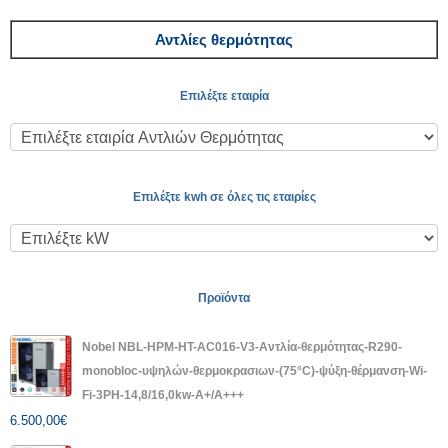
Αντλίες θερμότητας
Επιλέξτε εταιρία
Επιλέξτε kwh σε όλες τις εταιρίες
Προϊόντα
Nobel NBL-HPM-HT-AC016-V3-Αντλία-θερμότητας-R290-
monobloc-υψηλών-θερμοκρασιων-(75°C)-ψύξη-θέρμανση-Wi-
Fi-3PH-14,8/16,0kw-A+/A+++
6.500,00
€