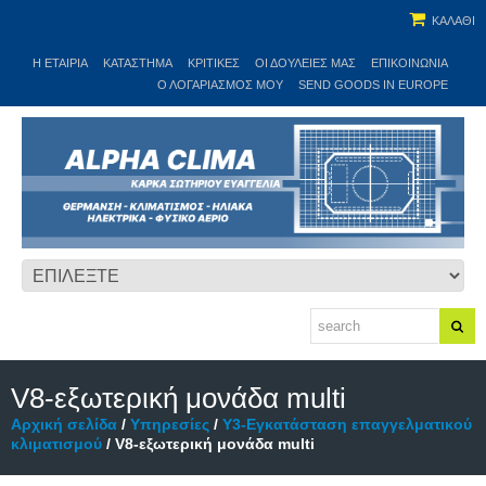
ΚΑΛΑΘΙ
Η ΕΤΑΙΡΊΑ
ΚΑΤΆΣΤΗΜΑ
ΚΡΙΤΙΚΕΣ
ΟΙ ΔΟΥΛΕΙΈΣ ΜΑΣ
ΕΠΙΚΟΙΝΩΝΊΑ
Ο ΛΟΓΑΡΙΑΣΜΌΣ ΜΟΥ
SEND GOODS IN EUROPE
V8-εξωτερική μονάδα multi
Αρχική σελίδα
/
Υπηρεσίες
/
Υ3-Εγκατάσταση επαγγελματικού
κλιματισμού
/ V8-εξωτερική μονάδα multi