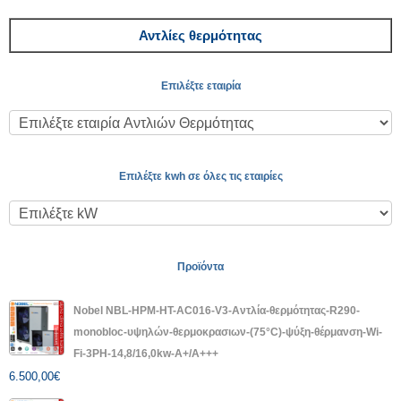
Αντλίες θερμότητας
Επιλέξτε εταιρία
Επιλέξτε kwh σε όλες τις εταιρίες
Προϊόντα
Nobel NBL-HPM-HT-AC016-V3-Αντλία-θερμότητας-R290-
monobloc-υψηλών-θερμοκρασιων-(75°C)-ψύξη-θέρμανση-Wi-
Fi-3PH-14,8/16,0kw-A+/A+++
6.500,00
€