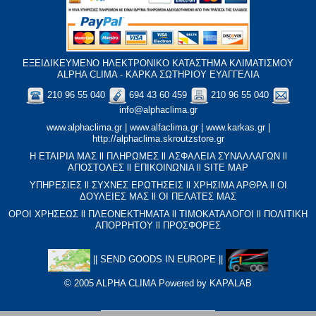
ΕΞΕΙΔΙΚΕΥΜΕΝΟ ΗΛΕΚΤΡΟΝΙΚΟ ΚΑΤΑΣΤΗΜΑ ΚΛΙΜΑΤΙΣΜΟΥ
ALPHA CLIMA - ΚΑΡΚΑ ΣΩΤΗΡΙΟΥ ΕΥΑΓΓΕΛΙΑ
210 96 55 040
694 43 60 459
210 96 55 040
info@alphaclima.gr
www.alphaclima.gr
|
www.alfaclima.gr
|
www.karkas.gr
|
http://alphaclima.skroutzstore.gr
Η ΕΤΑΙΡΙΑ ΜΑΣ
ll
ΠΛΗΡΩΜΕΣ
ll
ΑΣΦΑΛΕΙΑ ΣΥΝΑΛΛΑΓΩΝ
ll
ΑΠΟΣΤΟΛΕΣ
ll
ΕΠΙΚΟΙΝΩΝΙΑ
ll
SITE MAP
ΥΠΗΡΕΣΙΕΣ
ll
ΣΥΧΝΕΣ ΕΡΩΤΗΣΕΙΣ
ll
XΡΗΣΙΜΑ ΑΡΘΡΑ
ll
ΟΙ
ΔΟΥΛΕΙΕΣ ΜΑΣ
ll
ΟΙ ΠΕΛΑΤΕΣ ΜΑΣ
ΟΡΟΙ ΧΡΗΣΕΩΣ
ll
ΠΛΕΟΝΕΚΤΗΜΑΤΑ
ll
ΤΙΜΟΚΑΤΑΛΟΓΟΙ
ll
ΠΟΛΙΤΙΚΗ
ΑΠΟΡΡΗΤΟΥ
ll
ΠΡΟΣΦΟΡΕΣ
||
SEND GOODS IN EUROPE
||
© 2005 ALPHA CLIMA Powered by
KAPALAB