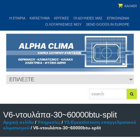
ΚΑΛΑΘΙ
Η ΕΤΑΙΡΊΑ
ΚΑΤΆΣΤΗΜΑ
ΚΡΙΤΙΚΕΣ
ΟΙ ΔΟΥΛΕΙΈΣ ΜΑΣ
ΕΠΙΚΟΙΝΩΝΊΑ
Ο ΛΟΓΑΡΙΑΣΜΌΣ ΜΟΥ
SEND GOODS IN EUROPE
V6-ντουλάπα-30~60000btu-split
Αρχική σελίδα
/
Υπηρεσίες
/
Υ3-Εγκατάσταση επαγγελματικού
κλιματισμού
/ V6-ντουλάπα-30~60000btu-split