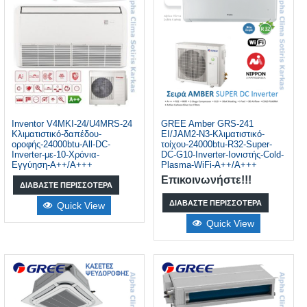
Inventor V4MKI-24/U4MRS-24
GREE Amber GRS-241
Κλιματιστικό-δαπέδου-
EI/JAM2-N3-Κλιματιστικό-
οροφής-24000btu-All-DC-
τοίχου-24000btu-R32-Super-
Inverter-με-10-Χρόνια-
DC-G10-Inverter-Ιονιστής-Cold-
Εγγύηση-A++/A+++
Plasma-WiFi-A++/A+++
Επικοινωνήστε!!!
ΔΙΑΒΆΣΤΕ ΠΕΡΙΣΣΌΤΕΡΑ
ΔΙΑΒΆΣΤΕ ΠΕΡΙΣΣΌΤΕΡΑ
Quick View
Quick View