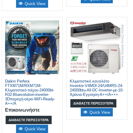
Quick View
Daikin Perfera
Κλιματιστικό καναλάτο
FTXM71M/RXM71M-
Inventor-V4MDI-24/U4MRS-24-
Κλιματιστικό-τοίχου-24000bt-
24000btu-All-DC-Inverter-με-10-
R32-Bluevolution-inverter-
Χρόνια-Εγγύηση-A++/A+++
3Dπαροχή-αέρα-WiFi-Ready-
A++/A
ΔΙΑΒΆΣΤΕ ΠΕΡΙΣΣΌΤΕΡΑ
Επικοινωνήστε
Quick View
ΔΙΑΒΆΣΤΕ ΠΕΡΙΣΣΌΤΕΡΑ
Quick View