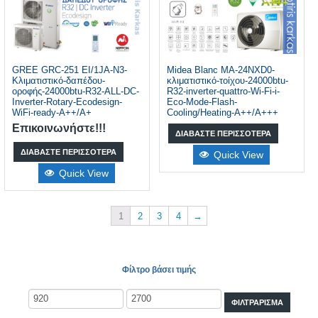
GREE GRC-251 EI/1JA-N3-
Midea Blanc MA-24NXD0-
Κλιματιστικό-δαπέδου-
κλιματιστικό-τοίχου-24000btu-
οροφής-24000btu-R32-ALL-DC-
R32-inverter-quattro-Wi-Fi-i-
Inverter-Rotary-Ecodesign-
Eco-Mode-Flash-
WiFi-ready-A++/A+
Cooling/Heating-A++/A+++
Επικοινωνήστε!!!
ΔΙΑΒΆΣΤΕ ΠΕΡΙΣΣΌΤΕΡΑ
ΔΙΑΒΆΣΤΕ ΠΕΡΙΣΣΌΤΕΡΑ
Quick View
Quick View
1
2
3
4
→
Φίλτρο βάσει τιμής
ΦΙΛΤΡΆΡΙΣΜΑ