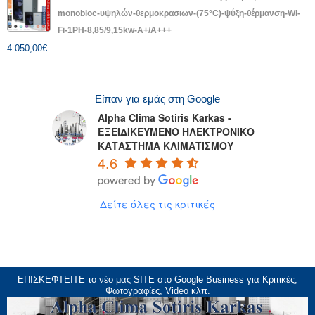
monobloc-υψηλών-θερμοκρασιων-(75°C)-ψύξη-θέρμανση-Wi-
Fi-1PH-8,85/9,15kw-A+/A+++
4.050,00
€
Είπαν για εμάς στη Google
Alpha Clima Sotiris Karkas -
ΕΞΕΙΔΙΚΕΥΜΕΝΟ ΗΛΕΚΤΡΟΝΙΚΟ
ΚΑΤΑΣΤΗΜΑ ΚΛΙΜΑΤΙΣΜΟΥ
4.6
Δείτε όλες τις κριτικές
ΕΠΙΣΚΕΦΤΕΙΤΕ το νέο μας
SITE
στο Google Business για Κριτικές,
Φωτογραφίες, Video κλπ.