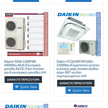
Hitachi RAM-110NP6B-
Daikin FCQG60F/RXS60L-
43000btu-Multi-Εξωτερική-
21000btu-Κλιματιστικό-κασέτα-
μονάδα-All-DC-Pam-Inverter-
κυκλικής-ροής-inverter-έξοδος-
για-6-εσωτερικές-μονάδες-A/A
αέρα-360°-αντλία-
συμπυκνωμάτων-A/A
ΔΙΑΒΆΣΤΕ ΠΕΡΙΣΣΌΤΕΡΑ
ΔΙΑΒΆΣΤΕ ΠΕΡΙΣΣΌΤΕΡΑ
Quick View
Quick View