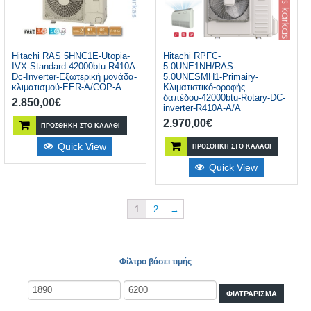
Hitachi RAS 5HNC1E-Utopia-
Hitachi RPFC-
IVX-Standard-42000btu-R410A-
5.0UNE1NH/RAS-
Dc-Inverter-Εξωτερική μονάδα-
5.0UNESMH1-Primairy-
κλιματισμού-EER-Α/COP-Α
Κλιματιστικό-οροφής
δαπέδου-42000btu-Rotary-DC-
2.850,00
€
inverter-R410A-A/A
2.970,00
€
ΠΡΟΣΘΉΚΗ ΣΤΟ ΚΑΛΆΘΙ
Quick View
ΠΡΟΣΘΉΚΗ ΣΤΟ ΚΑΛΆΘΙ
Quick View
1
2
→
Φίλτρο βάσει τιμής
ΦΙΛΤΡΆΡΙΣΜΑ