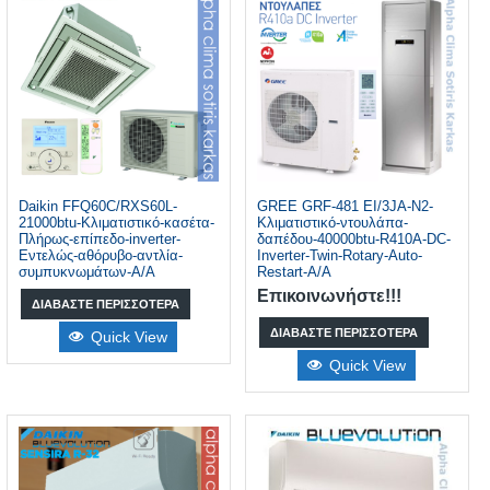
Daikin FFQ60C/RXS60L-
GREE GRF-481 EI/3JA-N2-
21000btu-Κλιματιστικό-κασέτα-
Κλιματιστικό-ντουλάπα-
Πλήρως-επίπεδο-inverter-
δαπέδου-40000btu-R410A-DC-
Εντελώς-αθόρυβο-αντλία-
Inverter-Twin-Rotary-Auto-
συμπυκνωμάτων-A/A
Restart-A/A
Επικοινωνήστε!!!
ΔΙΑΒΆΣΤΕ ΠΕΡΙΣΣΌΤΕΡΑ
ΔΙΑΒΆΣΤΕ ΠΕΡΙΣΣΌΤΕΡΑ
Quick View
Quick View