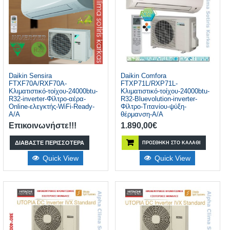
Daikin Sensira
Daikin Comfora
FTXF70A/RXF70A-
FTXP71L/RXP71L-
Κλιματιστικό-τοίχου-24000btu-
Κλιματιστικό-τοίχου-24000btu-
R32-inverter-Φίλτρο-αέρα-
R32-Bluevolution-inverter-
Online-ελεγκτής-WiFi-Ready-
Φίλτρο-Τιτανίου-ψύξη-
A/A
θέρμανση-A/A
Επικοινωνήστε!!!
1.890,00
€
ΔΙΑΒΆΣΤΕ ΠΕΡΙΣΣΌΤΕΡΑ
ΠΡΟΣΘΉΚΗ ΣΤΟ ΚΑΛΆΘΙ
Quick View
Quick View