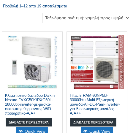
Προβολή 1–12 από 19 αποτελέσματα
Κλιματιστικο δαπεδου Daikin
Hitachi RAM-90NP5B-
Nexura-FVXG50K/RXG50L-
30000btu-Multi-Εξωτερική-
18000bt-inverter-με-μασκα-
μονάδα-All-DC-Pam-Inverter-
εκπομπης-θερμανσης-WiFi-
για-5-εσωτερικές-μονάδες-
προαιρετικο-A/A+
A/A++
ΔΙΑΒΆΣΤΕ ΠΕΡΙΣΣΌΤΕΡΑ
ΔΙΑΒΆΣΤΕ ΠΕΡΙΣΣΌΤΕΡΑ
Quick View
Quick View