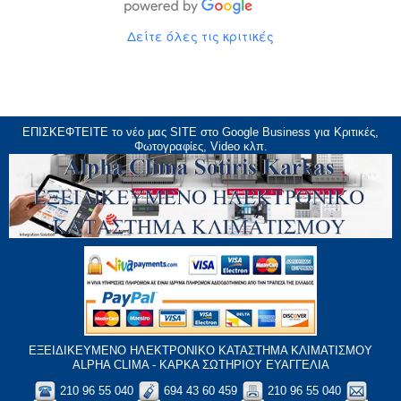
Δείτε όλες τις κριτικές
ΕΠΙΣΚΕΦΤΕΙΤΕ το νέο μας
SITE
στο Google Business για Κριτικές,
Φωτογραφίες, Video κλπ.
ΕΞΕΙΔΙΚΕΥΜΕΝΟ ΗΛΕΚΤΡΟΝΙΚΟ ΚΑΤΑΣΤΗΜΑ ΚΛΙΜΑΤΙΣΜΟΥ
ALPHA CLIMA - ΚΑΡΚΑ ΣΩΤΗΡΙΟΥ ΕΥΑΓΓΕΛΙΑ
210 96 55 040
694 43 60 459
210 96 55 040