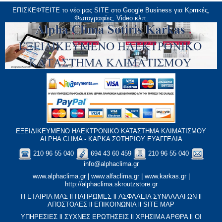
ΕΠΙΣΚΕΦΤΕΙΤΕ το νέο μας
SITE
στο Google Business για Κριτικές,
Φωτογραφίες, Video κλπ.
ΕΞΕΙΔΙΚΕΥΜΕΝΟ ΗΛΕΚΤΡΟΝΙΚΟ ΚΑΤΑΣΤΗΜΑ ΚΛΙΜΑΤΙΣΜΟΥ
ALPHA CLIMA - ΚΑΡΚΑ ΣΩΤΗΡΙΟΥ ΕΥΑΓΓΕΛΙΑ
210 96 55 040
694 43 60 459
210 96 55 040
info@alphaclima.gr
www.alphaclima.gr
|
www.alfaclima.gr
|
www.karkas.gr
|
http://alphaclima.skroutzstore.gr
Η ΕΤΑΙΡΙΑ ΜΑΣ
ll
ΠΛΗΡΩΜΕΣ
ll
ΑΣΦΑΛΕΙΑ ΣΥΝΑΛΛΑΓΩΝ
ll
ΑΠΟΣΤΟΛΕΣ
ll
ΕΠΙΚΟΙΝΩΝΙΑ
ll
SITE MAP
ΥΠΗΡΕΣΙΕΣ
ll
ΣΥΧΝΕΣ ΕΡΩΤΗΣΕΙΣ
ll
XΡΗΣΙΜΑ ΑΡΘΡΑ
ll
ΟΙ