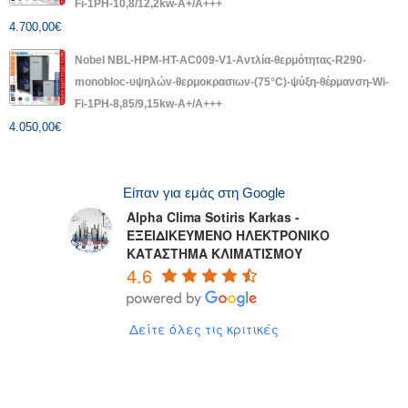
Fi-1PH-10,8/12,2kw-A+/A+++
4.700,00
€
Nobel NBL-HPM-HT-AC009-V1-Αντλία-θερμότητας-R290-
monobloc-υψηλών-θερμοκρασιων-(75°C)-ψύξη-θέρμανση-Wi-
Fi-1PH-8,85/9,15kw-A+/A+++
4.050,00
€
Είπαν για εμάς στη Google
Alpha Clima Sotiris Karkas -
ΕΞΕΙΔΙΚΕΥΜΕΝΟ ΗΛΕΚΤΡΟΝΙΚΟ
ΚΑΤΑΣΤΗΜΑ ΚΛΙΜΑΤΙΣΜΟΥ
4.6
Δείτε όλες τις κριτικές